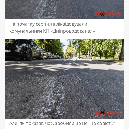
На початку серпня її ліквідовували
комунальники КП «Дніпроводоканал»
Але, як показав час, зробили це не “на совість”