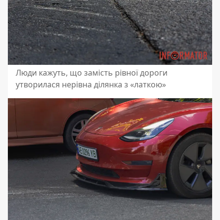
Люди кажуть, що замість рівної дороги
утворилася нерівна ділянка з «латкою»