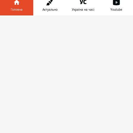
Головна
Актуально
Україна на часі
Youtube
Інформатор у
Завантажити
телефоні
👉
Якщо ваш маршрут пролягає через цю вулицю
— враховуйте ситуацію та будьте уважні