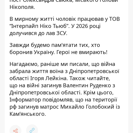
Нікополя
.
В мирному житті чоловік працював у ТОВ
“Інтерпайп Ніко Тьюб”. У 2026 році
долучився до лав ЗСУ.
Завжди будемо пам'ятати тих, хто
боронив Україну. Герої не вмирають!
Нагадаємо, раніше ми писали, що
війна
забрала життя воїна з Дніпропетровської
області Ігоря Лейкіна
. Також читайте,
що
на війні загинув Валентин Руденко з
Дніпропетровської області
. Крім цього,
Інформатор повідомляв, що
на території
рф загинув матрос Михайло Голобокий із
Кам’янського
.