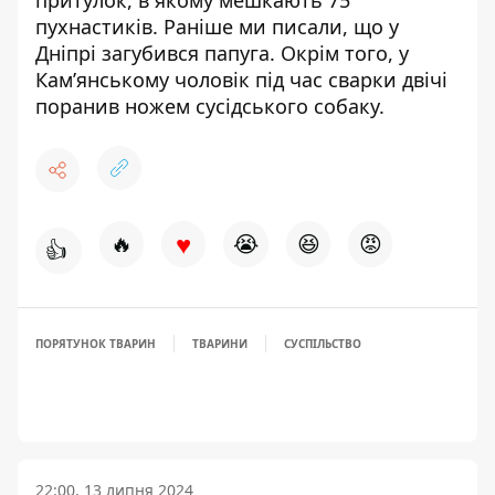
пухнастиків
. Раніше ми писали, що
у
Дніпрі загубився папуга
. Окрім того, у
Кам’янському
чоловік під час сварки двічі
поранив ножем
сусідського собаку.
♥
🔥
😭
😆
😡
👍
ПОРЯТУНОК ТВАРИН
ТВАРИНИ
СУСПІЛЬСТВО
22:00, 13 липня 2024