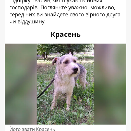
підбірку тварин, які шукають нових
господарів. Погляньте уважно, можливо,
серед них ви знайдете свого вірного друга
чи віддушину.
Красень
Його звати Красень