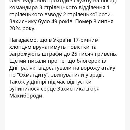
Олег Радіонов проходив службу на посаді
командира 3 стрілецького відділення 1
стрілецького взводу 2 стрілецької роти.
Захиснику було 49 років. Помер 8 липня
2024 року.
Нагадаємо, що в Україні 17-річним
хлопцям вручатимуть повістки та
загрожують штрафи до 25 тисяч гривень
.
Ще ми писали про те, що блогерок із
Дніпра,
які відреагували на ворожу атаку
по “Охматдиту”
, звинуватили у зраді.
Також у Дніпрі під час відпустки
зупинилося серце Захисника Ігоря
Махибороди
.