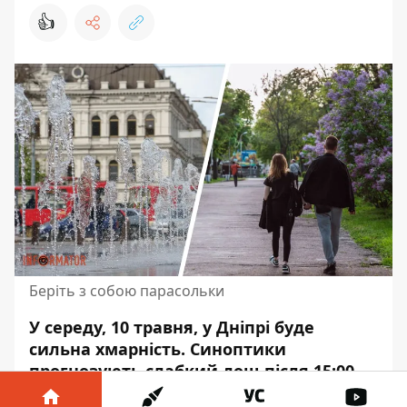
👍
Беріть з собою парасольки
У середу, 10 травня, у Дніпрі буде
сильна хмарність.
Синоптики
прогнозують слабкий дощ після 15:00
.
Атмосферний тиск складатиме від 758