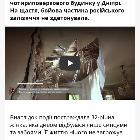
чотириповерхового будинку
у Дніпрі.
На щастя, бойова частина російського
залізяччя не здетонувала.
Play
Внаслідок події постраждала 32-річна
жінка, яка дивом відбулася лише синцями
та забоями. Її життю нічого не загрожує.