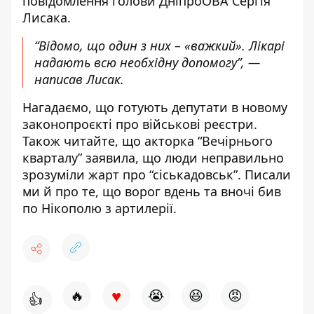
повідомлення голови ДніпроОВА
Сергія
Лисака.
“Відомо, що один з них – «важкий». Лікарі
надають всю необхідну допомогу”, —
написав Лисак.
Нагадаємо,
що готують депутати в новому
законопроєкті
про військові реєстри.
Також читайте, що акторка “Вечірнього
кварталу” заявила, що
люди неправильно
зрозуміли жарт про “сіськадовськ”
. Писали
ми й про те, що ворог вдень та вночі
бив
по Нікополю з артилерії
.
♥
🔥
😭
😆
😡
👍