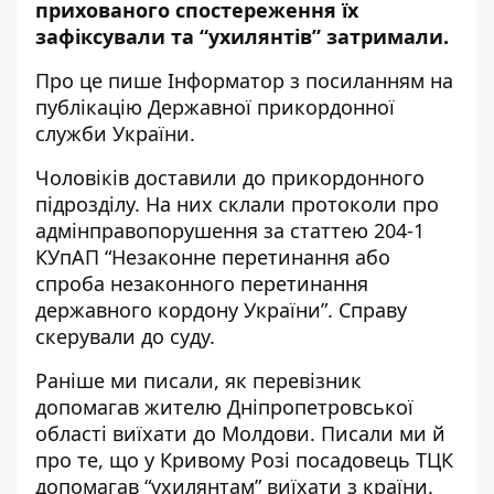
прихованого спостереження їх
зафіксували та “ухилянтів” затримали.
Про це пише Інформатор з посиланням
на
публікацію Державної прикордонної
служби України
.
Чоловіків доставили до прикордонного
підрозділу. На них склали протоколи про
адмінправопорушення за статтею 204-1
КУпАП “Незаконне перетинання або
спроба незаконного перетинання
державного кордону України”. Справу
скерували до суду.
Раніше ми писали,
як перевізник
допомагав жителю Дніпропетровської
області виїхати до Молдови
. Писали ми й
про те, що
у Кривому Розі
посадовець ТЦК
допомагав “ухилянтам” виїхати з країни
.