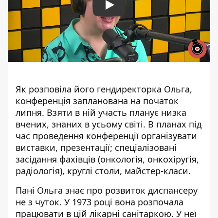
Play
Як розповіла його гендиректорка Ольга,
конференція запланована на початок
липня. Взяти в ній участь планує низка
вчених, знаних в усьому світі. В планах під
час проведення конференції організувати
виставки, презентації; спеціалізовані
засідання фахівців (онкологія, онкохіругія,
радіологія), круглі столи, майстер-класи.
Пані Ольга знає про розвиток диспансеру
не з чуток. У 1973 році вона розпочала
працювати в цій лікарні санітаркою. У неї