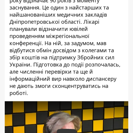
року відзначає
90 років з моменту
заснування. Це один з найстарших та
найшанованіших медичних закладів
Дніпропетровської області. Лікарі
планували відзначити ювілей
проведенням міжрегіональної
конференції. На ній, за задумом, мав
відбутися обмін досвідом з колегами та
збір коштів на підтримку Збройних сил
України. Підготовка до події розпочалась,
але численні перевірки та ще й
інформаційний вир навколо диспансеру
не дають змоги сконцентруватись на
роботі.