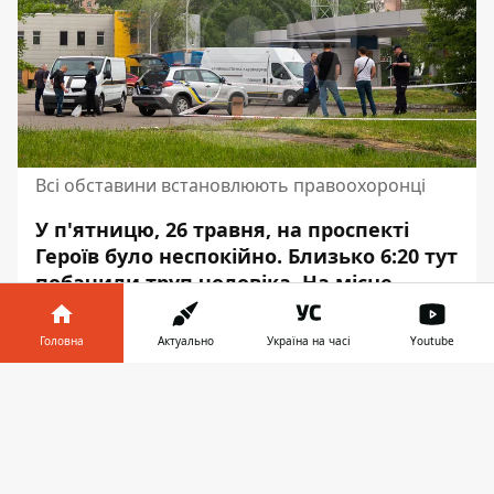
Всі обставини встановлюють правоохоронці
У п'ятницю, 26 травня, на проспекті
Героїв було неспокійно. Близько 6:20 тут
побачили труп чоловіка
. На місце
приїхали поліцейські.
Головна
Актуально
Україна на часі
Youtube
Тіло лежало на парковці біля магазину
Varus. Про це повідомляє Інформатор з
Інформатор у
Завантажити
місця події.
телефоні
👉
У пресслужбі ГУНП у Дніпропетровській
області Інформатору відповіли, що особу