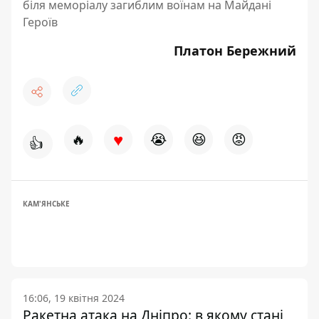
біля меморіалу загиблим воїнам на Майдані
Героїв
Платон Бережний
♥
🔥
😭
😆
😡
👍
КАМ'ЯНСЬКЕ
16:06, 19 квітня 2024
Ракетна атака на Дніпро: в якому стані