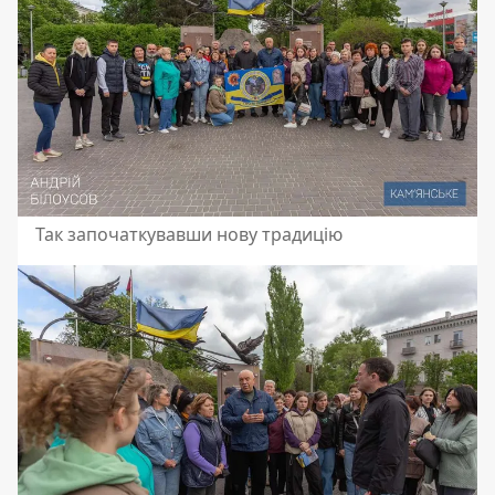
Так започаткувавши нову традицію