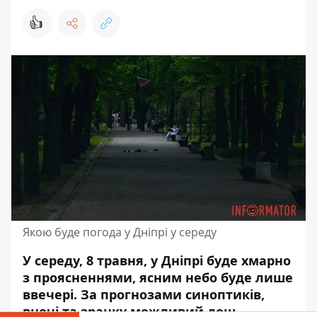
👍
Якою буде погода у Дніпрі у середу
У середу, 8 травня, у Дніпрі буде хмарно
з проясненнями, ясним небо буде лише
ввечері. За прогнозами синоптиків,
вночі та зранку можливий дощ.