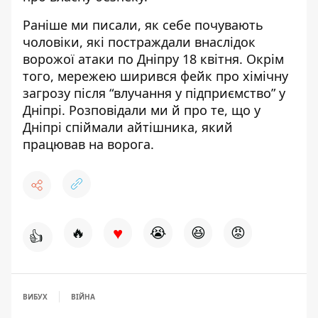
Раніше ми писали,
як себе почувають
чоловіки, які постраждали внаслідок
ворожої атаки
по Дніпру 18 квітня. Окрім
того, мережею
ширився фейк про хімічну
загрозу
після “влучання у підприємство” у
Дніпрі. Розповідали ми й про те, що у
Дніпрі спіймали айтішника,
який
працював на ворога
.
♥
🔥
😭
😆
😡
👍
ВИБУХ
ВІЙНА