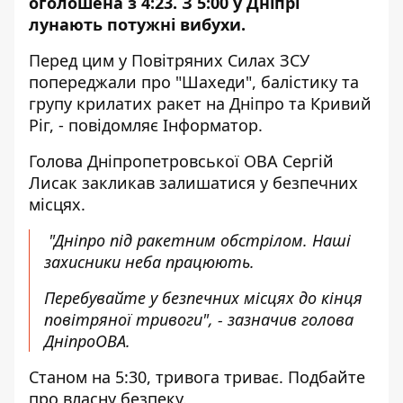
оголошена з 4:23. З 5:00 у Дніпрі
лунають потужні вибухи.
Перед цим у Повітряних Силах ЗСУ
попереджали про "Шахеди", балістику та
групу крилатих ракет на Дніпро та Кривий
Ріг, - повідомляє Інформатор.
Голова Дніпропетровської ОВА
Сергій
Лисак закликав залишатися у безпечних
місцях
.
"Дніпро під ракетним обстрілом. Наші
захисники неба працюють.
Перебувайте у безпечних місцях до кінця
повітряної тривоги", - зазначив голова
ДніпроОВА.
Станом на 5:30, тривога триває. Подбайте
про власну безпеку.