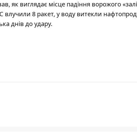
вав,
як виглядає місце падіння
ворожого «залі
С влучили 8 ракет
, у воду витекли нафтопрод
ька днів до удару.