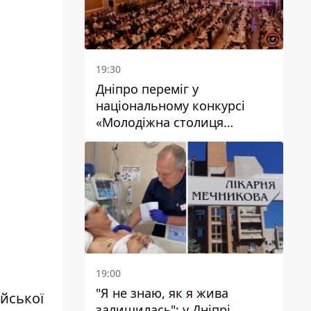
19:30
Дніпро переміг у
національному конкурсі
«Молодіжна столиця
України – 2026»
19:00
"Я не знаю, як я жива
ійської
залишилась": у Дніпрі