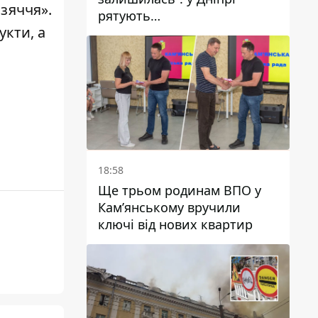
зяччя».
рятують
укти, а
військовослужбовицю та
мати чотирьох дітей, яку
поранив КАБ
18:58
Ще трьом родинам ВПО у
Кам’янському вручили
ключі від нових квартир