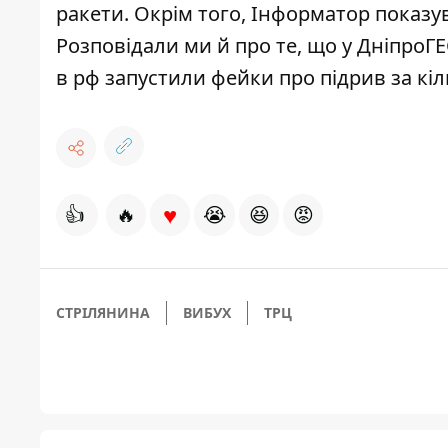
ракети. Окрім того, Інформатор показу
Розповідали ми й про те, що
у ДніпроГЕ
в рф запустили фейки про підрив за кіл
♥
👍
🔥
😭
😆
😡
СТРІЛЯНИНА
ВИБУХ
ТРЦ