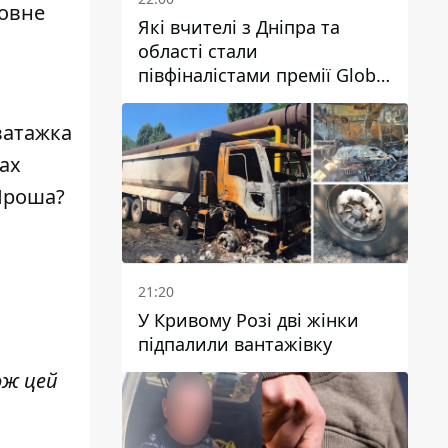
овне
Які вчителі з Дніпра та
області стали
півфіналістами премії Global
Teacher Prize Ukraine 2026
 ватажка
ах
 Яроша?
21:20
У Кривому Розі дві жінки
підпалили вантажівку
ож цей