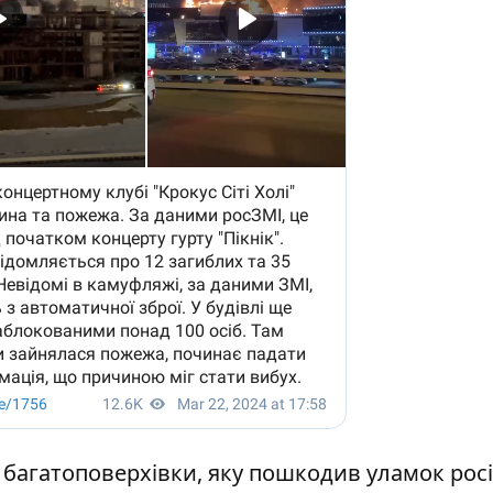
 багатоповерхівки
, яку пошкодив уламок рос