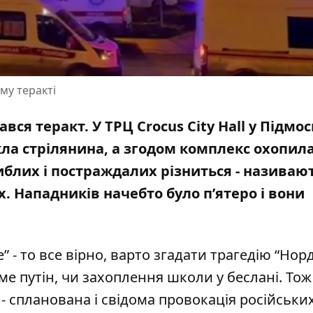
му теракті
вся теракт. У ТРЦ Crocus City Hall у Підмос
ла стрілянина, а згодом комплекс охопил
гиблих і постраждалих різниться -
називают
. Нападників начебто було п’ятеро і вони
 - то все вірно, варто згадати трагедію “Нор
саме путін, чи захоплення школи у беслані. Тож
 - спланована і свідома провокація російськи