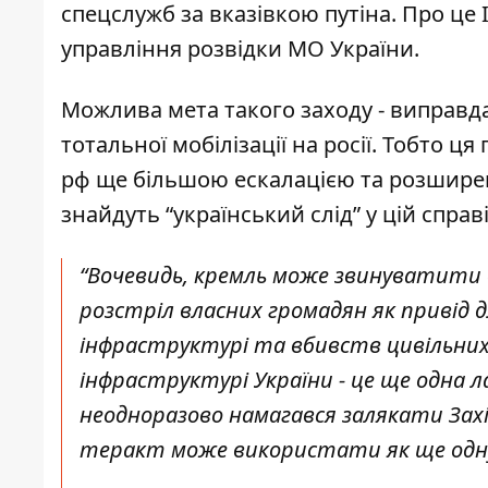
спецслужб за вказівкою путіна. Про це
управління розвідки МО України
.
Можлива мета такого заходу - виправда
тотальної мобілізації на росії. Тобто ц
рф ще більшою ескалацією та розшире
знайдуть “український слід”
у цій справ
“Вочевидь, кремль може звинуватити в
розстріл власних громадян як привід 
інфраструктурі та вбивств цивільних у
інфраструктурі України - це ще одна ла
неодноразово намагався залякати Захід
теракт може використати як ще одну 