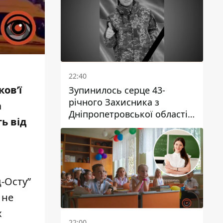
22:40
ков’ї
Зупинилось серце 43-
річного Захисника з
а
Дніпропетровської області
ь від
Євгена Зінченка
д-Осту”
 не
х
22:00