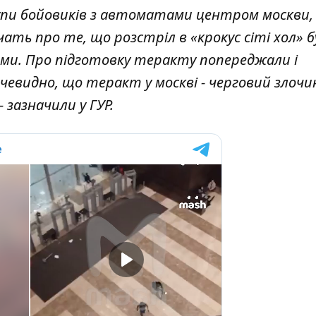
пи бойовиків з автоматами центром москви, 
чать про те, що розстріл в «крокус сіті хол» б
ами. Про підготовку теракту попереджали і
чевидно, що теракт у москві - черговий злочи
 зазначили у ГУР.