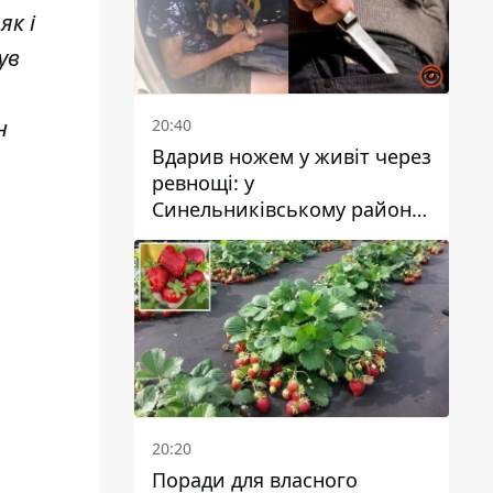
як і
ув
н
20:40
Вдарив ножем у живіт через
ревнощі: у
Синельниківському районі
затримали 49-річного
чоловіка за вбивство
20:20
Поради для власного