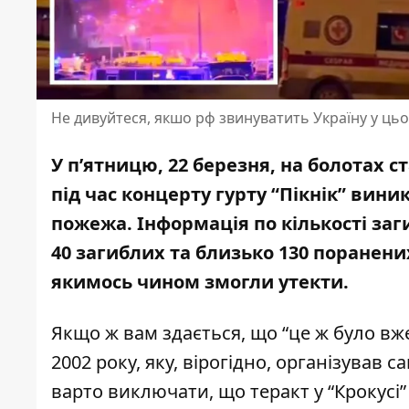
Не дивуйтеся, якшо рф звинуватить Україну у цьо
У п’ятницю, 22 березня, на болотах ста
під час концерту гурту “Пікнік”
виник
пожежа
. Інформація по кількості за
40 загиблих
та близько 130 поранених
якимось чином змогли утекти.
Якщо ж вам здається, що “це ж було вже”
2002 року, яку, вірогідно, організував 
варто виключати, що теракт у “Крокусі”