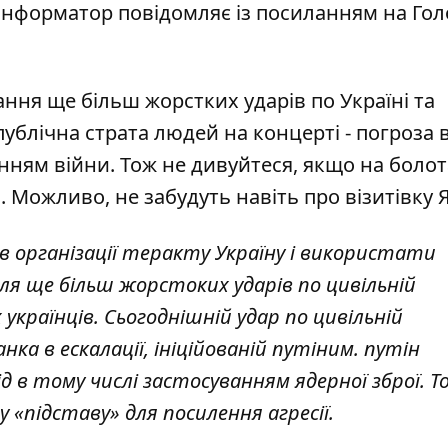
 Інформатор повідомляє із посиланням на
Гол
ння ще більш жорстких ударів по Україні та
я публічна страта людей на концерті - погроза
нням війни. Тож не дивуйтеся, якщо
на болот
і. Можливо, не забудуть навіть про візитівку
 організації теракту Україну і використати
для ще більш жорстоких ударів по цивільній
країнців. Сьогоднішній удар по цивільній
нка в ескалації, ініційованій путіним. путін
 в тому числі застосуванням ядерної зброї. Т
«підставу» для посилення агресії.