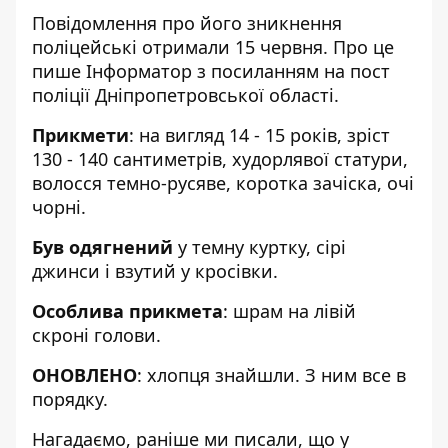
Повідомлення про його зникнення
поліцейські отримали 15 червня. Про це
пише Інформатор з посиланням на
пост
поліції Дніпропетровської області
.
Прикмети
: на вигляд 14 - 15 років, зріст
130 - 140 сантиметрів, худорлявої статури,
волосся темно-русяве, коротка зачіска, очі
чорні.
Був одягнений
у темну куртку, сірі
джинси і взутий у кросівки.
Особлива прикмета
: шрам на лівій
скроні голови.
ОНОВЛЕНО
: хлопця знайшли. З ним все в
порядку.
Нагадаємо, раніше ми писали, що
у