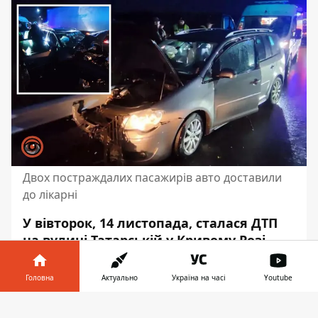
Двох постраждалих пасажирів авто доставили
до лікарні
У вівторок, 14 листопада, сталася ДТП
на вулиці Татарській у Кривому Розі.
Там автомобіль
Volkswagen Touran
врізався у відбійник
. Постраждали двоє
Головна
Актуально
Україна на часі
Youtube
пасажирів транспортного засобу:
Інформатор у
чоловік і жінка.
Завантажити