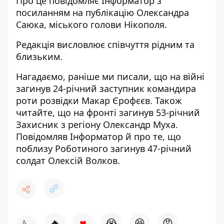
Про це повідомляє Інформатор з
посиланням на
публікацію Олександра
Саюка, міського голови Нікополя
.
Редакція висловлює співчуття рідним та
близьким.
Нагадаємо, раніше ми писали, що н
а війні
загинув 24-річний заступник командира
роти розвідки Макар Єрофєєв
. Також
читайте, що
на фронті загинув 53-річний
Захисник
з регіону Олександр Муха.
Повідомляв Інформатор й про те, що
поблизу Роботиного
загинув 47-річний
солдат Олексій Волков
.
♥
🔥
😭
😆
😡