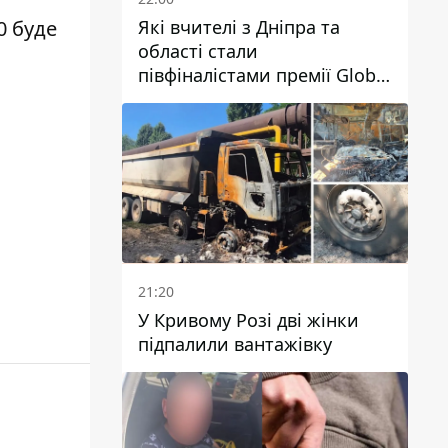
Які вчителі з Дніпра та
0 буде
області стали
півфіналістами премії Global
Teacher Prize Ukraine 2026
21:20
У Кривому Розі дві жінки
підпалили вантажівку