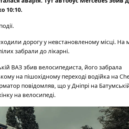
сталася аварія. Тут автобус Mercedes
збив 
о 10:10.
одії.
ходили дорогу у невстановленому місці. На 
ілих забрали до лікарні.
ькій ВАЗ збив велосипедиста
, його забрала
ькому на пішохідному переході
водійка на Ch
форматор повідомляв, що
у Дніпрі на Батумські
жінку на велосипеді
.