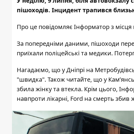
У неділю, 9 липня, біля автовокзалу 
пішоходів
. Інцидент трапився близьк
Про це повідомляє Інформатор з місця п
За попередніми даними, пішоходи пере
приїхали поліцейські та медики. Потерп
Нагадаємо, що у Дніпрі
на Метробудівс
"швидка". Також читайте, що у Кам’янс
збила жінку та втекла
. Крім цього, Ін
навпроти лікарні, Ford на смерть збив 