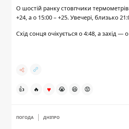
О шостій ранку стовпчики термометрів п
+24, а о 15:00 – +25. Увечері, близько 2
Схід сонця очікується о 4:48, а захід — о
♥
👍
🔥
😭
😆
😡
ПОГОДА
ДНІПРО