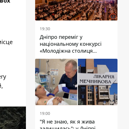
двох
19:30
Дніпро переміг у
місце
національному конкурсі
«Молодіжна столиця
України – 2026»
ery
й,
19:00
"Я не знаю, як я жива
залишилась": у Дніпрі