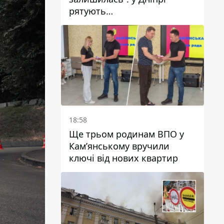
рятують
військовослужбовицю та
мати чотирьох дітей, яку
поранив КАБ
18:58
Ще трьом родинам ВПО у
Кам’янському вручили
ключі від нових квартир