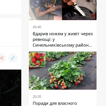
20:40
Вдарив ножем у живіт через
ревнощі: у
Синельниківському районі
затримали 49-річного
чоловіка за вбивство
20:20
Поради для власного