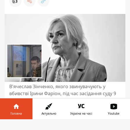
👍
В'ячеслав Зінченко, якого звинувачують у
вбивстві Ірини Фаріон, під час засідання суду 9
квітня заявив, що погано себе почуває
9 квітня у Львові судили В’ячеслава
Головна
Актуально
Україна на часі
Youtube
Зінченка, якого звинувачують у
Інформатор у
вбивстві Ірини Фаріон. Підсудний
Завантажити