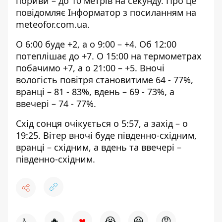
пориви – до 10 метрів на секунду. Про це
повідомляє Інформатор з посиланням на
meteofor.com.ua
.
О 6:00 буде +2, а о 9:00 – +4. Об 12:00
потеплішає до +7. О 15:00 на термометрах
побачимо +7, а о 21:00 – +5. Вночі
вологість повітря становитиме 64 - 77%,
вранці – 81 - 83%, вдень – 69 - 73%, а
ввечері – 74 - 77%.
Схід сонця очікується о 5:57, а захід – о
19:25. Вітер вночі буде південно-східним,
вранці – східним, а вдень та ввечері –
південно-східним.
♥
🔥
😭
😆
😡