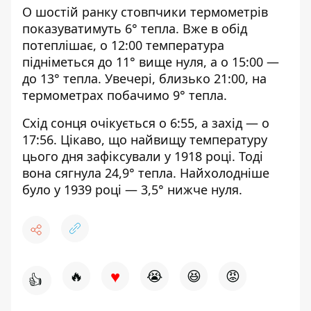
О шостій ранку стовпчики термометрів
показуватимуть 6° тепла. Вже в обід
потеплішає, о 12:00 температура
підніметься до 11° вище нуля, а о 15:00 —
до 13° тепла. Увечері, близько 21:00, на
термометрах побачимо 9° тепла.
Схід сонця очікується о 6:55, а захід — о
17:56. Цікаво, що найвищу температуру
цього дня зафіксували у 1918 році. Тоді
вона сягнула 24,9° тепла. Найхолодніше
було у 1939 році — 3,5° нижче нуля.
♥
🔥
😭
😆
😡
👍