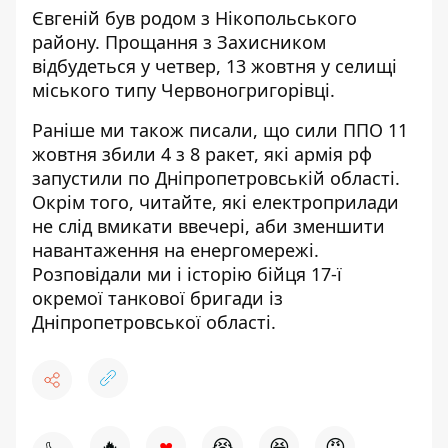
Євгеній був родом з Нікопольського
району. Прощання з Захисником
відбудеться у четвер, 13 жовтня у селищі
міського типу Червоногригорівці.
Раніше ми також писали, що сили ППО 11
жовтня
збили 4 з 8 ракет
, які армія рф
запустили по Дніпропетровській області.
Окрім того, читайте,
які електроприлади
не слід вмикати
ввечері, аби зменшити
навантаження на енергомережі.
Розповідали ми і
історію бійця
17-ї
окремої танкової бригади із
Дніпропетровської області.
♥
🔥
😭
😆
😡