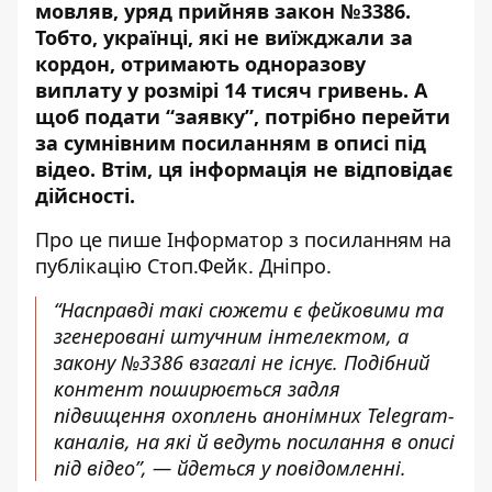
мовляв, уряд прийняв закон №3386.
Тобто, українці, які не виїжджали за
кордон, отримають одноразову
виплату у розмірі 14 тисяч гривень. А
щоб подати “заявку”, потрібно перейти
за сумнівним посиланням в описі під
відео. Втім, ця інформація не відповідає
дійсності.
Про це пише Інформатор
з посиланням на
публікацію Стоп.Фейк. Дніпро
.
“Насправді такі сюжети є фейковими та
згенеровані штучним інтелектом, а
закону №3386 взагалі не існує. Подібний
контент поширюється задля
підвищення охоплень анонімних Telegram-
каналів, на які й ведуть посилання в описі
під відео”, — йдеться у повідомленні.