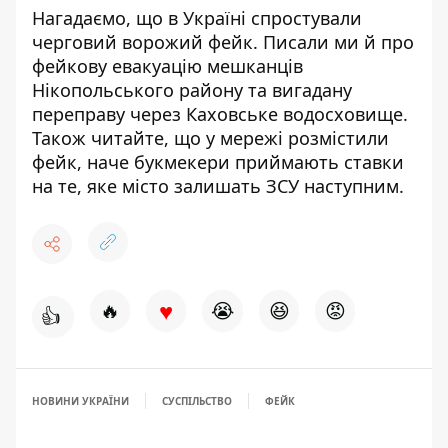
Нагадаємо, що
в Україні
спростували
черговий ворожий фейк
. Писали ми й про
фейкову евакуацію мешканців
Нікопольського району та
вигадану
переправу через Каховське водосховище
.
Також читайте, що
у
мережі розмістили
фейк, наче букмекери приймають ставки
на те, яке місто залишать ЗСУ наступним.
♥
🔥
😭
😆
😡
👍
НОВИНИ УКРАЇНИ
СУСПІЛЬСТВО
ФЕЙК