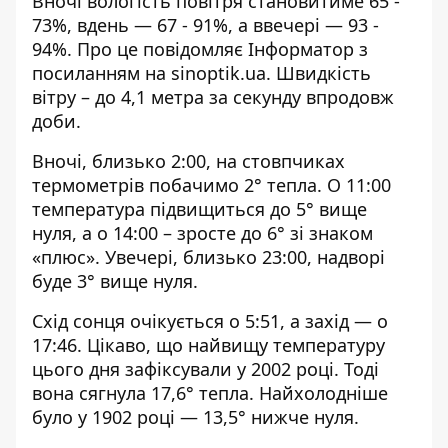
Вночі вологість повітря становитиме 65 -
73%, вдень — 67 - 91%, а ввечері — 93 -
94%. Про це повідомляє Інформатор з
посиланням на
sinoptik.ua
. Швидкість
вітру – до 4,1 метра за секунду впродовж
доби.
Вночі, близько 2:00, на стовпчиках
термометрів побачимо 2° тепла. О 11:00
температура підвищиться до 5° вище
нуля, а о 14:00 – зросте до 6° зі знаком
«плюс». Увечері, близько 23:00, надворі
буде 3° вище нуля.
Схід сонця очікується о 5:51, а захід — о
17:46. Цікаво, що найвищу температуру
цього дня зафіксували у 2002 році. Тоді
вона сягнула 17,6° тепла. Найхолодніше
було у 1902 році — 13,5° нижче нуля.