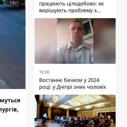
працюють цілодобово: як
вирішують проблему з
водою у Марганецькій
громаді
16:30
Востаннє бачили у 2024
році: у Дніпрі зник чоловік
имуться
ургів,