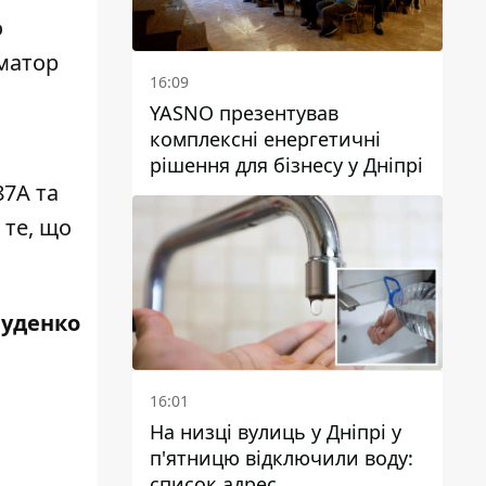
о
матор
16:09
YASNO презентував
комплексні енергетичні
рішення для бізнесу у Дніпрі
7А та
 те, що
Руденко
16:01
На низці вулиць у Дніпрі у
п'ятницю відключили воду:
список адрес