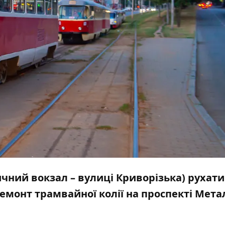
ничний вокзал – вулиці Криворізька) рухат
монт трамвайної колії на проспекті Метал