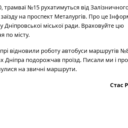
:30, трамваї №15 рухатимуться від Залізничног
 заїзду на проспект Металургів. Про це
Інфор
 Дніпровської міської ради. Враховуйте цю
 по місту.
іпрі
відновили роботу
автобуси маршрутів №8
ах Дніпра
подорожчав проїзд
. Писали ми і про
улися на звичні маршрути
.
Стас 