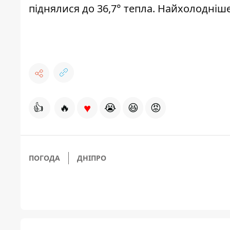
піднялися до 36,7° тепла. Найхолодніше
♥
👍
🔥
😭
😆
😡
ПОГОДА
ДНІПРО