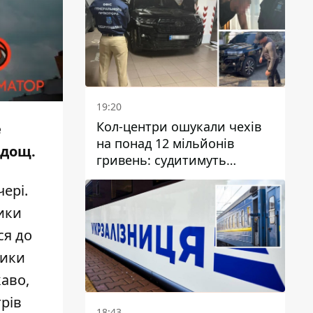
19:20
Кол-центри ошукали чехів
е
на понад 12 мільйонів
 дощ.
гривень: судитимуть
дніпрянина, який
ері.
організував
транснаціональну злочинну
чики
організацію
ся до
чики
каво,
рів
18:43