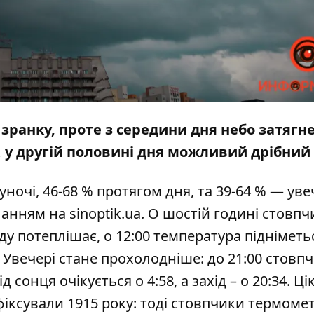
о зранку, проте з середини дня небо затягн
 у другій половині дня можливий дрібний
ночі, 46-68 % протягом дня, та 39-64 % — увеч
ланням на
sinoptik.ua
. О шостій годині стовп
ду потеплішає, о 12:00 температура підніметь
а. Увечері стане прохолодніше: до 21:00 стовп
 сонця очікується о 4:58, а захід – о 20:34. Ці
іксували 1915 року: тоді стовпчики термомет