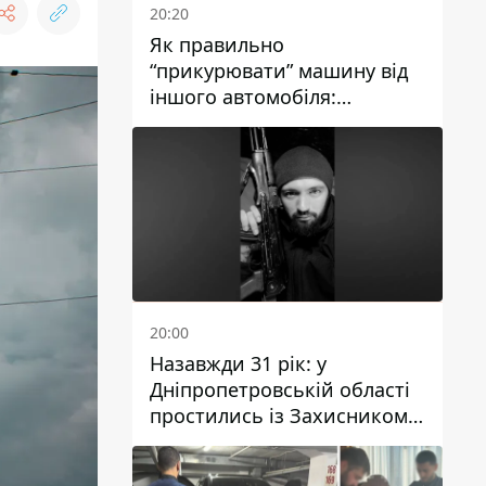
20:20
Як правильно
“прикурювати” машину від
іншого автомобіля:
інструкція для водіїв
20:00
Назавжди 31 рік: у
Дніпропетровській області
простились із Захисником
Олександром Рєпіним