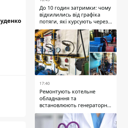
До 10 годин затримки: чому
відхилились від графіка
Руденко
потяги, які курсують через
Дніпро та область
17:40
Ремонтують котельне
обладнання та
встановлюють генераторні
установки: як у Дніпрі
готуються до
опалювального сезону