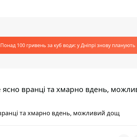
Понад 100 гривень за куб води: у Дніпрі знову планують
де ясно вранці та хмарно вдень, можл
о вранці та хмарно вдень, можливий дощ