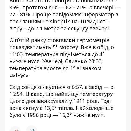
Вночі вологість повітря становитиме 77 -
85%, протягом дня — 62 - 71%, а ввечері —
77 - 81%. Про це повідомляє Інформатор з
посиланням на
sinoptik.ua
. Швидкість
вітру – до 7,1 метра за секунду ввечері.
О п’ятій ранку стовпчики термометрів
показуватимуть 5° морозу. Вже в обід, о
11:00, температура підніметься до 4°
нижче нуля. Увечері, близько 23:00,
температура зросте до 1° зі знаком
«мінус».
Схід сонця очікується о 6:57, а захід — о
15:54. Цікаво, що найвищу температуру
цього дня зафіксували у 1911 році. Тоді
вона сягнула 13,5° тепла. Найхолодніше
було у 1956 році — 16,3° нижче нуля.