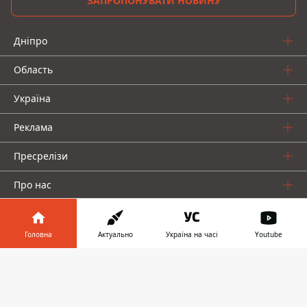
ЗАПРОПОНУВАТИ НОВИНУ
Дніпро
Область
Україна
Реклама
Пресрелізи
Про нас
Головна
Актуально
Україна на часі
Youtube
Інформатор у
Завантажити
телефоні
👉
Інформатор проекти
Інформатор Україна
Інформатор Київ
Інформатор Авто