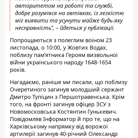
авторитетом на роботі та службі,
добре розумівся на автівках, із легкістю
міг виявити та усунути майже будь-яку
несправність”, – йдеться у публікації.
Попрощаються з полеглим воїном 23
листопада, о 10:00, у Жовтих Водах,
поблизу
пам’ятника Героям визвольної
війни українського народу 1648-1654
років.
Нагадаємо, раніше ми писали, що
п
облизу
Очеретиного загинув молодший сержант
Дмитро Тупіцин з Першотравенська
. Крім
того,
на фронті загинув офіцер ЗСУ
з
Новомосковська Костянтин Гунькевич.
Повідомляв Інформатор й про те, що на
Харківському напрямку
від ворожої
артилерії загинув 40-річний Олександр