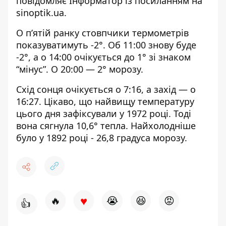
повідомляє Інформатор із посиланням на
sinoptik.ua
.
О п’ятій ранку стовпчики термометрів
показуватимуть -2°. Об 11:00 знову буде
-2°, а о 14:00 очікується до 1° зі знаком
“мінус”. О 20:00 — 2° морозу.
Схід сонця очікується о 7:16, а захід — о
16:27. Цікаво, що найвищу температуру
цього дня зафіксували у 1972 році. Тоді
вона сягнула 10,6° тепла. Найхолодніше
було у 1892 році - 26,8 градуса морозу.
♥
🔥
😭
😆
😡
👍