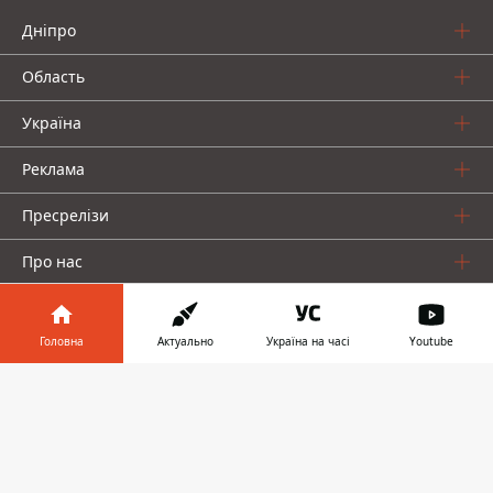
Дніпро
Область
Україна
Реклама
Пресрелізи
Про нас
Головна
Актуально
Україна на часі
Youtube
Інформатор у
Завантажити
телефоні
👉
Інформатор проекти
Інформатор Україна
Інформатор Київ
Інформатор Авто