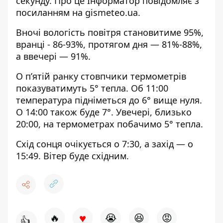
секунду. Про це Інформатор повідомляє з
посиланням на
gismeteo.ua
.
Вночі вологість повітря становитиме 95%,
вранці - 86-93%, протягом дня — 81%-88%,
а ввечері — 91%.
О п’ятій ранку стовпчики термометрів
показуватимуть 5° тепла. Об 11:00
температура підніметься до 6° вище нуля.
О 14:00 також буде 7°. Увечері, близько
20:00, на термометрах побачимо 5° тепла.
Схід сонця очікується о 7:30, а захід — о
15:49. Вітер буде східним.
♥
🔥
😭
😆
😡
👍