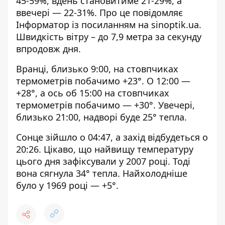
45-59%, вдень становитиме 21-29%, а
ввечері — 22-31%. Про це повідомляє
Інформатор із посиланням на
sinoptik.ua
.
Швидкість вітру – до 7,9 метра за секунду
впродовж дня.
Вранці, близько 9:00, на стовпчиках
термометрів побачимо +23°. О 12:00 —
+28°, а ось об 15:00 на стовпчиках
термометрів побачимо — +30°. Увечері,
близько 21:00, надворі буде 25° тепла.
Сонце зійшло о 04:47, а захід відбудеться о
20:26. Цікаво, що найвищу температуру
цього дня зафіксували у 2007 році. Тоді
вона сягнула 34° тепла. Найхолодніше
було у 1969 році — +5°.