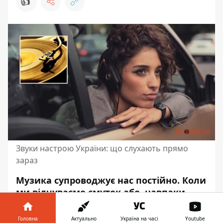
👍
Звуки настрою України: що слухають прямо
зараз
Музика супроводжує нас постійно. Коли
ми відчуваємо смуток або, навпаки,
нам весело, ми включаємо улюблений
трек. Коли радіємо перемогам наших
Головна
Актуально
Україна на часі
Youtube