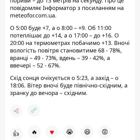
пориви – до 13 метрів на секунду. Про це
повідомляє Інформатор з посиланням на
meteofor.com.ua
.
О 5:00 буде +7, а о 8:00 – +9. Об 11:00
потеплішає до +14, а о 17:00 – до +16. О
20:00 на термометрах побачимо +13. Вночі
вологість повітря становитиме 68 - 78%,
вранці – 49 - 73%, вдень – 39 - 42%, а
ввечері – 52 - 67%.
Схід сонця очікується о 5:23, а захід – о
18:06. Вітер вночі буде північно-східним, а
зранку до вечора – східним.
♥
🔥
😭
😆
😡
👍