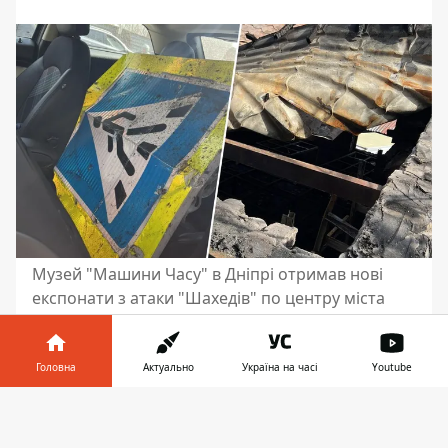
Музей "Машини Часу" в Дніпрі отримав нові
експонати з атаки "Шахедів" по центру міста
Увечері в середу, 26 березня, росіяни
атакували Дніпро одразу декількома
Головна
Актуально
Україна на часі
Youtube
“Шахедами”. Постраждали близько 20
Інформатор у
багатоповерхівок, інфраструктура,
Завантажити
телефоні
👉
освітній заклад, Палац студентів ДНУ та