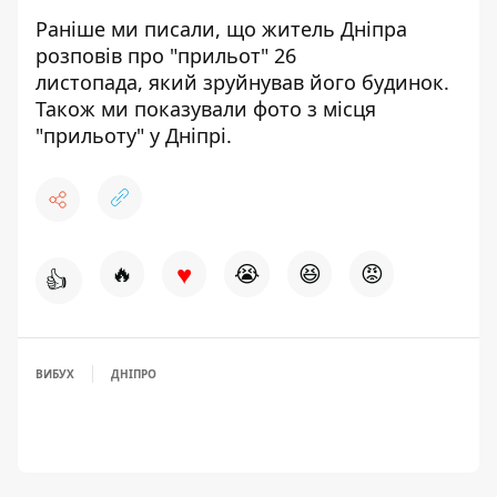
Раніше ми писали, що
житель Дніпра
розповів про "прильот" 26
листопада
, який зруйнував його будинок.
Також ми показували
фото з місця
"прильоту" у Дніпрі
.
♥
🔥
😭
😆
😡
👍
ВИБУХ
ДНІПРО