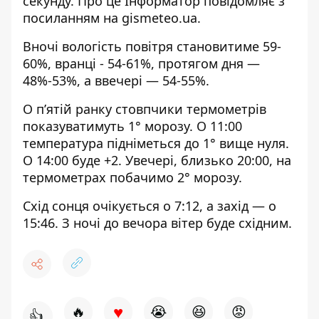
секунду. Про це Інформатор повідомляє з
посиланням на
gismeteo.ua
.
Вночі вологість повітря становитиме 59-
60%, вранці - 54-61%, протягом дня —
48%-53%, а ввечері — 54-55%.
О п’ятій ранку стовпчики термометрів
показуватимуть 1° морозу. О 11:00
температура підніметься до 1° вище нуля.
О 14:00 буде +2. Увечері, близько 20:00, на
термометрах побачимо 2° морозу.
Схід сонця очікується о 7:12, а захід — о
15:46. З ночі до вечора вітер буде східним.
♥
🔥
😭
😆
😡
👍