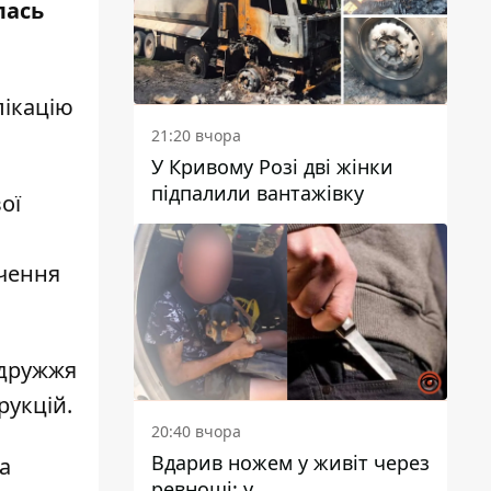
лась
лікацію
21:20 вчора
У Кривому Розі дві жінки
підпалили вантажівку
ої
нчення
одружжя
рукцій.
20:40 вчора
Вдарив ножем у живіт через
а
ревнощі: у