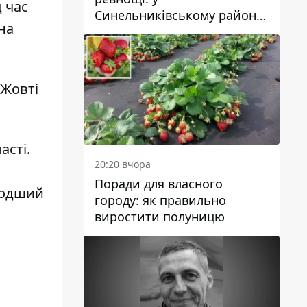
 час
Синельниківському районі
на
затримали 49-річного
чоловіка за вбивство
 Жовті
асті
.
20:20 вчора
Поради для власного
лодший
городу: як правильно
виростити полуницю