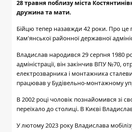
28 травня поблизу міста Костянтинів
дружина та мати.
Бійцю тепер назавжди 42 роки. Про це
Кам'янської районної державної адмініс
Владислав народився 29 серпня 1980 р
адміністрації
, він закінчив ВПУ №70, о
електрозварника і монтажника сталевих
працював у Будівельно-монтажному упр
В 2002 році чоловік познайомився зі
переїхало до столиці. В Києві Владис
У лютому 2023 року Владислава мобіліз