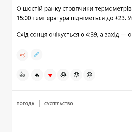
О шостій ранку стовпчики термометрів по
15:00 температура підніметься до +23. 
Схід сонця очікується о 4:39, а захід — о
♥
👍
🔥
😭
😆
😡
ПОГОДА
СУСПІЛЬСТВО