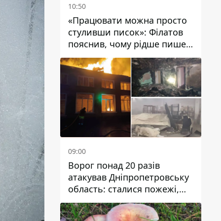
10:50
«Працювати можна просто
стуливши писок»: Філатов
пояснив, чому рідше пише у
соцмережах та
розкритикував медійність
чиновників
09:00
Ворог понад 20 разів
атакував Дніпропетровську
область: сталися пожежі,
постраждали будинки,
інфраструктура та авто