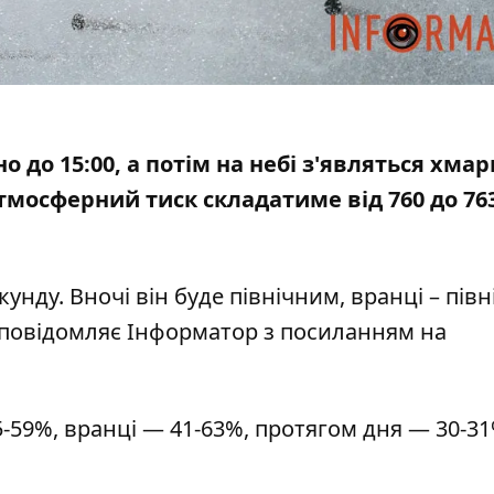
но до 15:00, а потім на небі з'являться хмар
Атмосферний тиск складатиме від 760 до 76
кунду. Вночі він буде північним, вранці – півн
е повідомляє Інформатор з посиланням на
-59%, вранці — 41-63%, протягом дня — 30-31