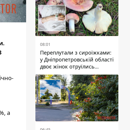
и.
08:01
3
Переплутали з сироїжками:
у Дніпропетровській області
двоє жінок отруїлись
грибами
ічно-
%, а
06:45