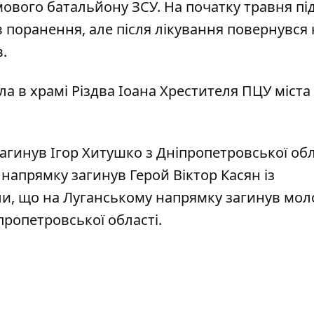
ового батальйону ЗСУ. На початку травня під
поранення, але після лікування повернувся 
в.
 в храмі Різдва Іоана Хрестителя ПЦУ міста
загинув
Ігор Хитушко з Дніпропетровської обл
у напрямку
загинув Герой Віктор Касян із
али, що на Луганському напрямку
загинув мо
пропетровської області.