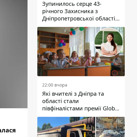
Зупинилось серце 43-
річного Захисника з
Дніпропетровської області
Євгена Зінченка
22:00 вчора
Які вчителі з Дніпра та
області стали
півфіналістами премії Global
Teacher Prize Ukraine 2026
алася