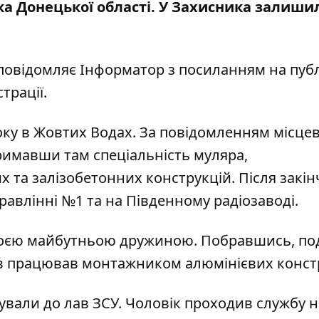
ка Донецької області
. У Захисника залиши
 повідомляє Інформатор з посиланням на
пуб
трації
.
оку в Жовтих Водах. За
повідомленням місцев
тримавши там спеціальність муляра,
 та залізобетонних конструкцій. Після закі
авлінні №1 та на Південному радіозаводі.
 своєю майбутньою дружиною. Побравшись, п
лав працював монтажником алюмінієвих конст
ували до лав ЗСУ. Чоловік проходив службу н