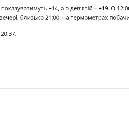
казуватимуть +14, а о дев’ятій – +19. О 12:0
Увечері, близько 21:00, на термометрах побач
 20:37.