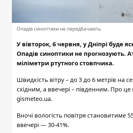
Опадів синоптики не передбачають
У вівторок, 6 червня, у Дніпрі буде яс
Опадів синоптики не прогнозують
. 
міліметри ртутного стовпчика.
Швидкість вітру – до 3 до 6 метрів на се
східним, а ввечері – південним. Про ц
gismeteo.ua
.
Вночі вологість повітря становитиме 55
ввечері — 30-41%.