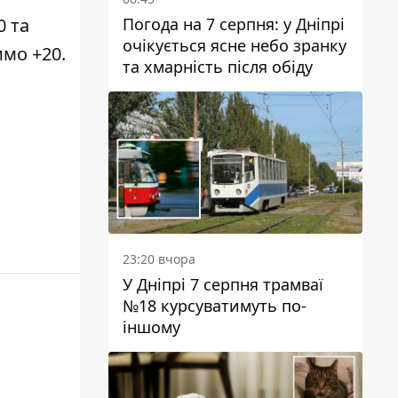
Погода на 7 серпня: у Дніпрі
0 та
очікується ясне небо зранку
имо +20.
та хмарність після обіду
23:20 вчора
У Дніпрі 7 серпня трамваї
№18 курсуватимуть по-
іншому