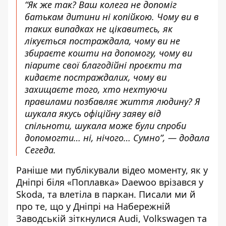
“Як же так? Ваш колега не допоміг
батькам дитини ні копійкою. Чому ви в
таких випадках не цікавитесь, як
лікується постраждала, чому ви не
збираєте кошти на допомогу, чому ви
піарите свої благодійні проєкти та
кидаєте постраждалих, чому ви
захищаєте того, хто нехтуючи
правилами позбавляє життя людину? Я
шукала якусь офіційну заяву від
спільноти, шукала може були спроби
допомогти… ні, нічого… Сумно”, — додала
Сегеда.
Раніше ми публікували відео моменту, як у
Дніпрі біля «Поплавка»
Daewoo врізався у
Skoda
, та влетіла в паркан. Писали ми й
про те, що у Дніпрі
на Набережній
Заводській зіткнулися Audi, Volkswagen та