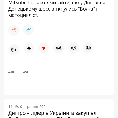
Mitsubishi
. Також читайте, що у Дніпрі
на
Донецькому шосе зіткнулись “Волга” і
мотоцикліст
.
♥
🔥
😭
😆
😡
👍
ДТП
СУД
11:49, 01 травня 2024
Дніпро – лідер в України із закупівлі