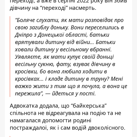
переході, а вже в серпні 2022 року він збив
дівчину на “переході” насмерть.
“Боляче слухати, як мати розповідає про
свою загиблу доньку. Вони переселились в
Дніпро з Донецької області, батьки
врятували дитину від війни… Батьки
ховали дитину у весільному вбранні.
Уявляєте, як мати купує своїй доньці
весільну сукню, фату, взуває дівчину в
кросівки, бо вона любила ходити в
кросівках… і кладе дитину в труну? Мені
важко жити з тим що я почула, а вона це
пережила”, — йдеться у пості.
Адвокатка додала, що “байкерська”
спільнота не відреагувала на подію та не
намагалася допомогти родині
постраждалої, як і сам водій двоколісного.