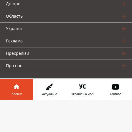
Дніпро
Область
Україна
Реклама
Пресрелізи
Про нас
Головна
Актуально
Україна на часі
Youtube
Інформатор у
Інформатор проекти
Завантажити
телефоні
👉
Інформатор Україна
Інформатор Київ
Інформатор Авто