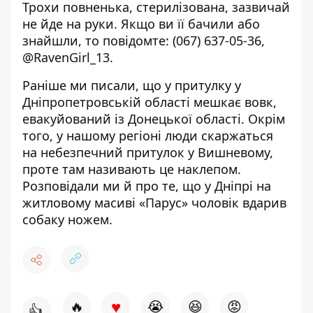
Трохи повненька, стерилізована, зазвичай
не йде на руки.
Якщо ви її бачили або
знайшли, то повідомте:
(067) 637-05-36
,
@RavenGirl_13.
Раніше ми писали, що
у притулку у
Дніпропетровській області мешкає вовк
,
евакуйований із Донецької області. Окрім
того, у нашому регіоні
люди скаржаться
на небезпечний притулок
у Вишневому,
проте там називають це наклепом.
Розповідали ми й про те, що у Дніпрі на
житловому масиві «Парус»
чоловік вдарив
собаку ножем
.
♥
🔥
😭
😆
😡
👍