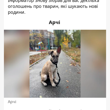
Інформатор знову зібрав для вас декілька
оголошень про тварин, які шукають нові
родини.
Арчі
Арчі