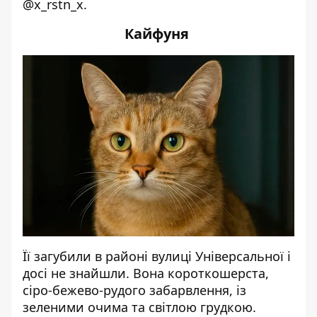
@x_rstn_x.
Кайфуня
Її загубили в районі вулиці Універсальної і
досі не знайшли. Вона короткошерста,
сіро-бежево-рудого забарвлення, із
зеленими очима та світлою грудкою.