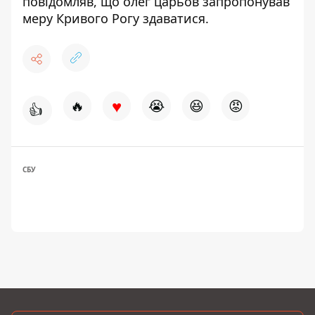
повідомляв, що олег царьов
запропонував
меру Кривого Рогу здаватися
.
♥
🔥
😭
😆
😡
👍
СБУ