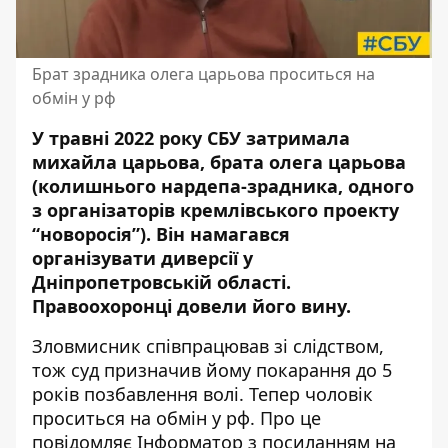
Брат зрадника олега царьова проситься на
обмін у рф
У травні 2022 року СБУ затримала
михайла царьова, брата олега царьова
(колишнього нардепа-зрадника, одного
з організаторів кремлівського проекту
“новоросія”). Він намагався
організувати диверсії у
Дніпропетровській області.
Правоохоронці
довели його вину
.
Зловмисник співпрацював зі слідством,
тож суд призначив йому покарання до 5
років позбавлення волі. Тепер чоловік
проситься на обмін у рф. Про це
повідомляє Інформатор з посиланням на