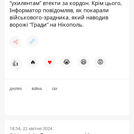
“ухилянтам” втекти за кордон
. Крім цього,
Інформатор повідомляв,
як покарали
військового-зрадника, який наводив
ворожі “Гради” на Нікополь
.
♥
🔥
😭
😆
😡
👍
ДНІПРО
ВІЙНА
СБУ
18:54, 22 квітня 2024