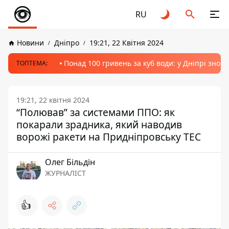
RU
Новини
Дніпро
19:21, 22 Квітня 2024
Понад 100 гривень за куб води: у Дніпрі знов
ТОПТЕМА:
19:21, 22 квітня 2024
“Полював” за системами ППО: як
покарали зрадника, який наводив
ворожі ракети на Придніпровську ТЕС
Олег Більдін
ЖУРНАЛІСТ
👍