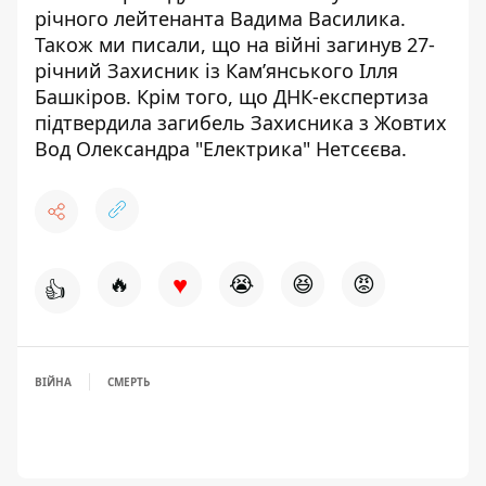
річного лейтенанта Вадима Василика
.
Також ми писали, що на війні
загинув 27-
річний Захисник із Кам’янського Ілля
Башкіров
.
Крім того, що
ДНК-експертиза
підтвердила загибель Захисника з Жовтих
Вод Олександра "Електрика" Нетсєєва
.
♥
🔥
😭
😆
😡
👍
ВІЙНА
СМЕРТЬ