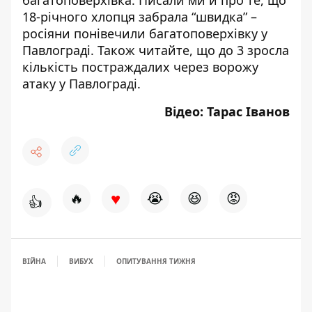
багатоповерхівка
. Писали ми й про те, що
18-річного хлопця забрала “швидка”
–
росіяни понівечили багатоповерхівку у
Павлограді. Також читайте, щ
о до 3 зросла
кількість постраждалих
через ворожу
атаку у Павлограді.
Відео: Тарас Іванов
♥
🔥
😭
😆
😡
👍
ВІЙНА
ВИБУХ
ОПИТУВАННЯ ТИЖНЯ