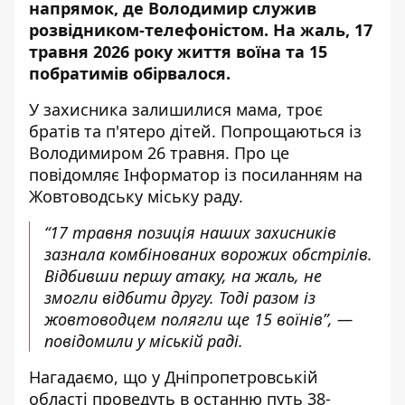
напрямок, де Володимир служив
розвідником-телефоністом. На жаль, 17
травня 2026 року життя воїна та 15
побратимів обірвалося.
У захисника залишилися мама, троє
братів та п'ятеро дітей. Попрощаються із
Володимиром 26 травня. Про це
повідомляє Інформатор із посиланням на
Жовтоводську міську раду
.
“17 травня позиція наших захисників
зазнала комбінованих ворожих обстрілів.
Відбивши першу атаку, на жаль, не
змогли відбити другу. Тоді разом із
жовтоводцем полягли ще 15 воїнів”, —
повідомили у міській раді.
Нагадаємо, що
у Дніпропетровській
області проведуть
в останню путь 38-