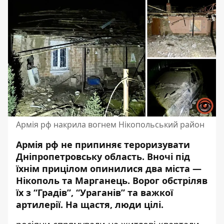
Армія рф накрила вогнем Нікопольський район
Армія рф не припиняє тероризувати
Дніпропетровську область. Вночі під
їхнім прицілом опинилися два міста —
Нікополь та Марганець. Ворог обстріляв
їх з
“Градів”, “Ураганів” та важкої
артилерії
. На щастя, люди цілі.