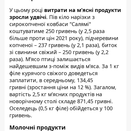
У цьому році
витрати на м’ясні продукти
зросли удвічі
. Пів кіло нарізки з
сирокопченої ковбаси "Салямі"
коштуватиме 250 гривень (у 2,5 раза
більше проти цін 2021 року), підчеревини
копченої – 237 гривень (у 2,1 раза), биток
зі свинини свіжий – 250 гривень (у 2,2
раза). М’ясо птиці залишається
найдешевшим з-поміж видів м’яса. За 1 кг
філе курячого свіжого доведеться
заплатити, в середньому, 134,45
гривні (зростання ціни на 12 %). Загалом,
вартість 2,5 кг м’ясних продуктів на
новорічному столі складе 871,45 гривні.
Оселедець (0,5 кг філе) обійдеться у 100
гривень.
Молочні продукти