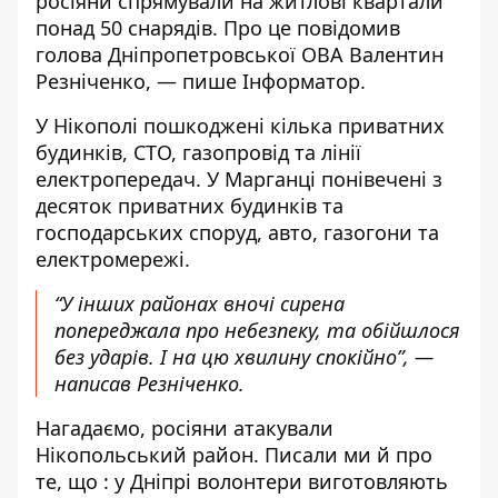
росіяни спрямували на житлові квартали
понад 50 снарядів. Про
це повідомив
голова Дніпропетровської ОВА Валентин
Резніченко, — пише Інформатор.
У Нікополі пошкоджені кілька приватних
будинків, СТО, газопровід та лінії
електропередач. У Марганці понівечені з
десяток приватних будинків та
господарських споруд, авто, газогони та
електромережі.
“У інших районах вночі сирена
попереджала про небезпеку, та обійшлося
без ударів. І на цю хвилину спокійно”, —
написав Резніченко.
Нагадаємо,
росіяни атакували
Нікопольський район
. Писали ми й про
те, що
: у Дніпрі волонтери виготовляють