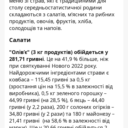
меню зі страв, які є традиційними для
столу середньостатистичної родини
складаються з салатів, м’ясних та рибних
продуктів, овочів, фруктів, хліба,
солодощів та напоїв.
Салати
"Олів’є" (3 кг продуктів) обійдеться у
281,71 гривні
. Це на 41,9 % більше, ніж
при святкуванні Нового 2022 року.
Найдорожчими інгредієнтами страви є
ковбаса – 115,45 гривні за 0,5 кг
(зростання цін на 15,5 % в залежності від
виробника), 0,5 кг зеленого горошку –
44,99 гривні (на 28,5 %), 6 яєць – 44,40
гривні (у 2,2 раза), 200 г солоних огірків –
34,80 гривні (у 2 рази) та 180 г майонезу –
21,41 гривні (на 58,6 % в залежності від
марки). Ще у 20,66 гривні обійдуться 2