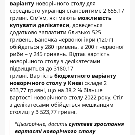
варіанту
новорічного столу для
середнього українця становитиме 2 655,17
гривні. Сім’ям, які мають
можливість
купувати делікатеси
, доведеться
додатково заплатити близько 525
гривень. Баночка червоної ікри (120 г)
обійдеться у 280 гривень, а 200 г червоної
риби – у 245 гривень. Відтак вартість
новорічного столу з делікатесами
підвищиться до 3180,17
гривні. Вартість
бюджетного варіанту
новорічного столу у Києві
складе 2
933,77 гривні, що на 38,2 % більше
вартості новорічного столу 2022 року. Стіл
з делікатесами обійдеться мешканцям
столиці у 3 523,77 гривні.
"Цьогорічне, досить
суттєве зростання
вартості новорічного столу