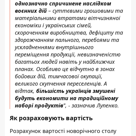
однозначно спричинене наслідком
воєнних дій
– суттєвими грошовими та
матеріальними втратами вітчизняної
економіки і українських сімей,
скороченням виробництва, дефіциту та
здорожчанням пального, перебоями та
ускладненнями внутрішнього
переміщення продукції, невизначеністю
багатьох людей навіть у найближчих
планах. Особливо це відчутно в зонах
бойових дій, тимчасової окупації,
великого скупчення переселенців. А
відтак,
більшість українців змушені
будуть економити на традиційному
наборі продуктів
", - зазначив Лупенко.
Як розраховують вартість
Розрахунок вартості
новорічного
столу