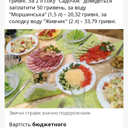
гривні. За 2 л соку "Садочок" доведеться
заплатити 50 гривень, за воду
"Моршинська" (1,5 л) – 20,32 гривні, за
солодку воду "Живчик" (2 л) – 33,79 гривні.
Звичні страви значно подорожчали
Вартість
бюджетного