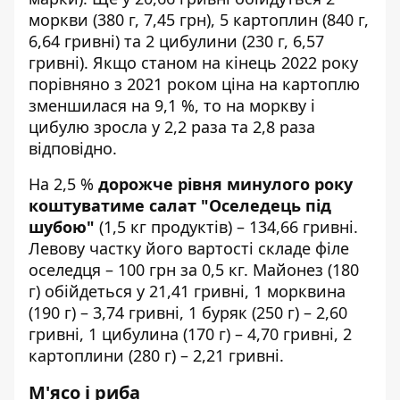
моркви (380 г, 7,45 грн), 5 картоплин (840 г,
6,64 гривні) та 2 цибулини (230 г, 6,57
гривні). Якщо станом на кінець 2022 року
порівняно з 2021 роком ціна на картоплю
зменшилася на 9,1 %, то на моркву і
цибулю зросла у 2,2 раза та 2,8 раза
відповідно.
На 2,5 %
дорожче рівня минулого року
коштуватиме салат "Оселедець під
шубою"
(1,5 кг продуктів) – 134,66 гривні.
Левову частку його вартості складе філе
оселедця – 100 грн за 0,5 кг. Майонез (180
г) обійдеться у 21,41 гривні, 1 морквина
(190 г) – 3,74 гривні, 1 буряк (250 г) – 2,60
гривні, 1 цибулина (170 г) – 4,70 гривні, 2
картоплини (280 г) – 2,21 гривні.
М'ясо і риба