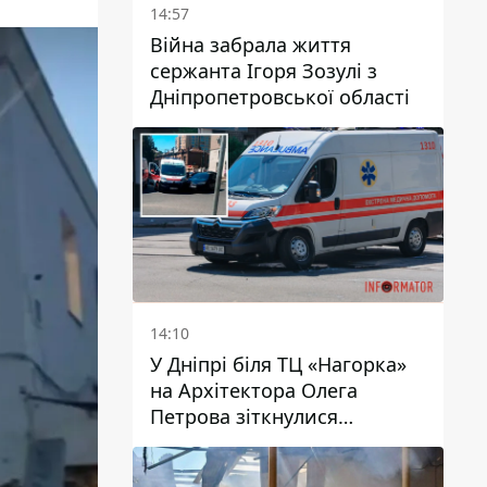
14:57
Війна забрала життя
сержанта Ігоря Зозулі з
Дніпропетровської області
14:10
У Дніпрі біля ТЦ «Нагорка»
на Архітектора Олега
Петрова зіткнулися
«швидка» та Toyota: трамваї
№5 затримуються