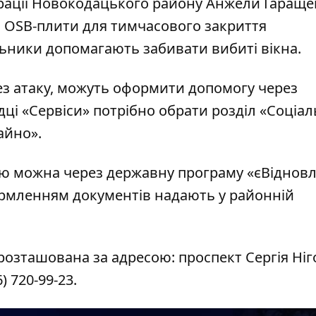
трації Новокодацького району Анжели Гараще
а OSB-плити для тимчасового закриття
ьники допомагають забивати вибиті вікна.
з атаку, можуть оформити допомогу через
дці «Сервіси» потрібно обрати розділ «Соціал
айно».
цію можна через державну програму «єВідновл
формленням документів надають у районній
озташована за адресою: проспект Сергія Ніг
6) 720-99-23
.