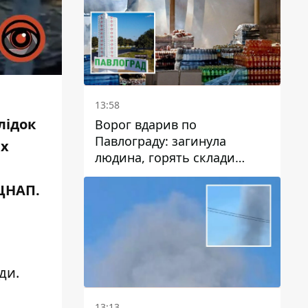
13:58
лідок
Ворог вдарив по
Павлограду: загинула
их
людина, горять склади
логістичних компаній та
 ЦНАП.
магазину
ди.
13:13