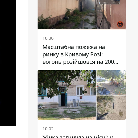
10:30
Масштабна пожежа на
ринку в Кривому Розі:
вогонь розійшовся на 200
квадратних метрів
10:02
Жінка загинула на місці: у