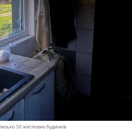
лизько 50 житлових будинків