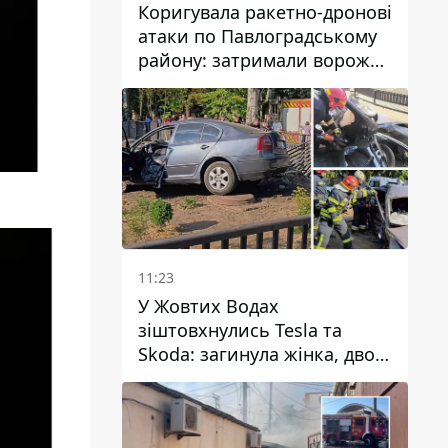
Коригувала ракетно-дронові
атаки по Павлоградському
району: затримали ворожу
агентку
11:23
У Жовтих Водах
зіштовхнулись Tesla та
Skoda: загинула жінка, двоє
людей постраждали