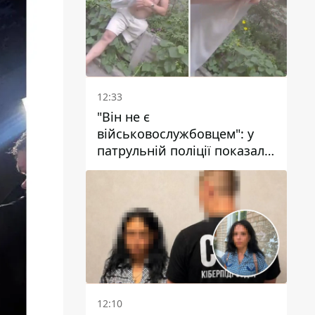
12:33
"Він не є
військовослужбовцем": у
патрульній поліції показали
відео конфлікту з чоловіком
без ноги на проспекті Поля
у Дніпрі
12:10