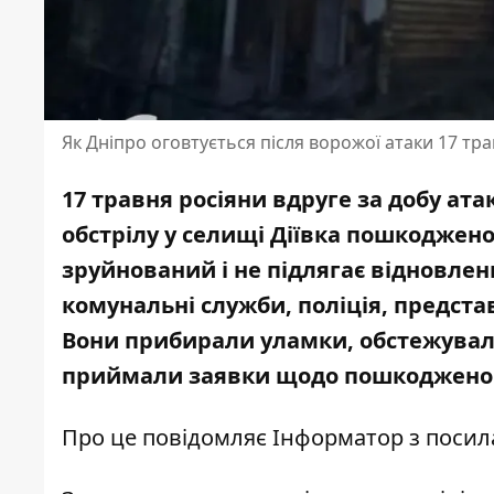
Як Дніпро оговтується після ворожої атаки 17 тр
17 травня
росіяни вдруге за добу ат
обстрілу у селищі Діївка пошкоджено
зруйнований і не підлягає відновле
комунальні служби, поліція, предста
Вони прибирали уламки, обстежува
приймали заявки щодо пошкоджено
Про це повідомляє Інформатор з посила