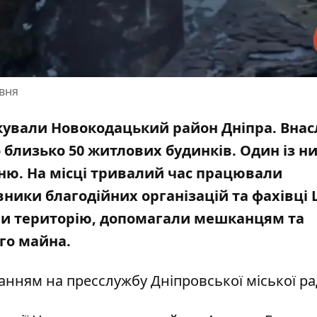
авня
акували Новокодацький район Дніпра
. Внас
 близько 50 житлових будинків. Один із н
нню. На місці тривалий час працювали
вники благодійних організацій та фахівці
ли територію, допомагали мешканцям та
го майна.
нням на пресслужбу Дніпровської міської ра