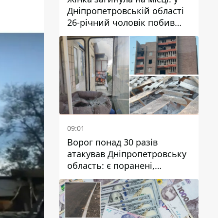
Дніпропетровській області
26-річний чоловік побив
трьох людей металевим
предметом
09:01
Ворог понад 30 разів
атакував Дніпропетровську
область: є поранені,
пошкоджені ліцей, будинки
та підприємства