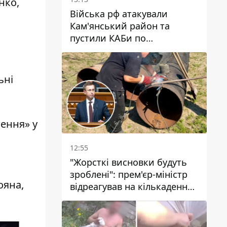
нко,
Війська рф атакували
Кам'янський район та
пустили КАБи по
Павлограду: постраждав
чоловік, в небо здіймається
стовп диму
ьні
ення» у
12:55
"Жорсткі висновки будуть
зроблені": прем'єр-міністр
ояна,
відреагував на кількаденну
відсутність води у Марганці