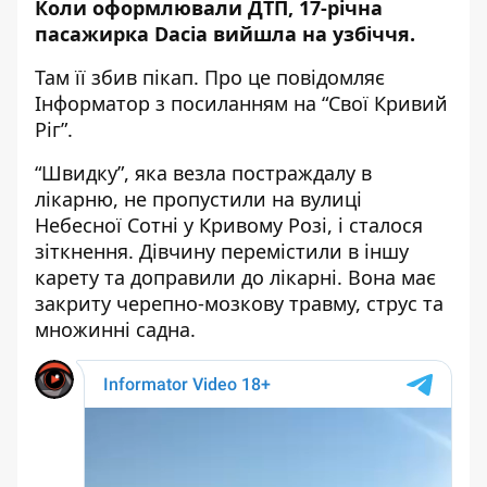
Коли оформлювали ДТП, 17-річна
пасажирка Dacia вийшла на узбіччя.
Там її збив пікап. Про це повідомляє
Інформатор з посиланням на
“Свої Кривий
Ріг”
.
“Швидку”, яка везла постраждалу в
лікарню,
не пропустили на вулиці
Небесної Сотні у Кривому Розі
, і сталося
зіткнення. Дівчину перемістили в іншу
карету та доправили до лікарні. Вона має
закриту черепно-мозкову травму, струс та
множинні садна.