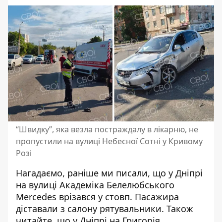
“Швидку”, яка везла постраждалу в лікарню, не
пропустили на вулиці Небесної Сотні у Кривому
Розі
Нагадаємо, раніше ми писали, що
у Дніпрі
на вулиці Академіка Белелюбського
Mercedes врізався у стовп
. Пасажира
діставали з салону рятувальники. Також
читайте, що
у Дніпрі на Григорія