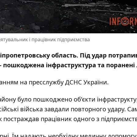
рятувальник і працівник підприємства
ніпропетровську область. Під удар потрапи
— пошкоджена інфраструктура та поранені
ланням на
пресслужбу ДСНС України
.
району було пошкоджено об’єкти інфраструкту
осійські війська завдали повторного удару. Са
 постраждав працівник одного з підприємств
рні. Їм надають необхідну медичну допомогу