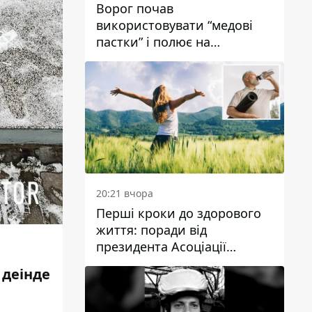
Ворог почав
використовувати “медові
пастки” і полює на
українських військових
20:21 вчора
Перші кроки до здорового
життя: поради від
президента Асоціації
дієтологів України
ч деінде