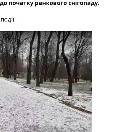
до початку ранкового снігопаду.
події.