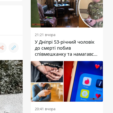
21:21 вчора
У Дніпрі 53-річний чоловік
до смерті побив
співмешканку та намагався
приховати злочин: деталі
20:41 вчора