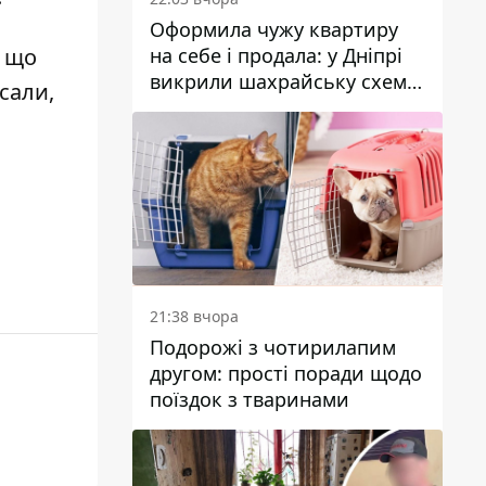
Оформила чужу квартиру
на себе і продала: у Дніпрі
, що
викрили шахрайську схему
сали,
з нерухомістю
21:38 вчора
Подорожі з чотирилапим
другом: прості поради щодо
поїздок з тваринами