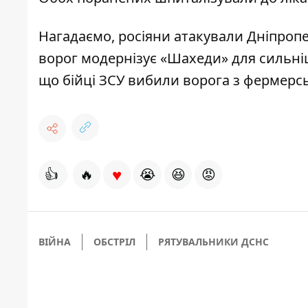
Нагадаємо, росіяни атакували
Дніпропе
ворог модернізує «Шахеди»
для сильніш
що
бійці ЗСУ вибили ворога з фермерс
♥
👍
🔥
😭
😆
😡
ВІЙНА
ОБСТРІЛ
РЯТУВАЛЬНИКИ ДСНС