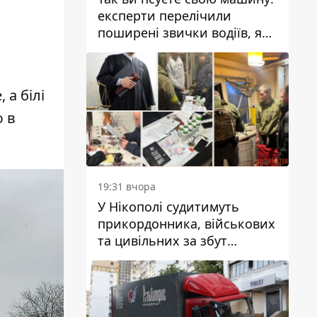
експерти перелічили
поширені звички водіїв, які
насправді шкодять
автомобілю
 а білі
ю в
19:31 вчора
У Нікополі судитимуть
прикордонника, військових
та цивільних за збут
психотропів