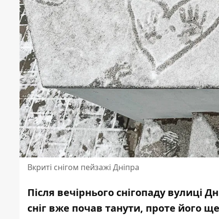
Вкриті снігом пейзажі Дніпра
Після вечірнього снігопаду вулиці Дн
сніг вже почав танути, проте його щ