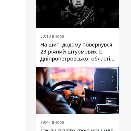
20:13 вчора
На щиті додому повернувся
23-річний штурмовик із
Дніпропетровської області
Богдан Бескровний
19:41 вчора
Так ви псуєте свою машину: