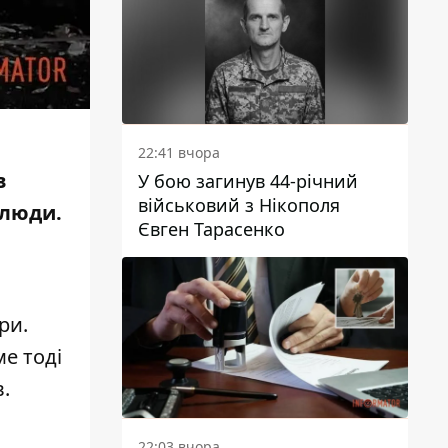
22:41 вчора
в
У бою загинув 44-річний
військовий з Нікополя
 люди.
Євген Тарасенко
ри.
ме тоді
.
.
22:03 вчора