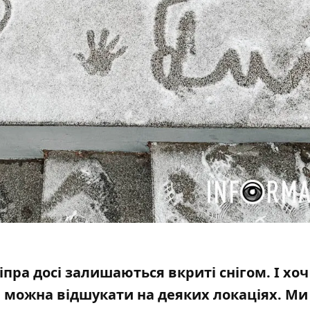
іпра досі
залишаються вкриті снігом
. І хо
е можна відшукати на деяких локаціях. Ми