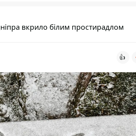
 Дніпра вкрило білим простирадлом
👍