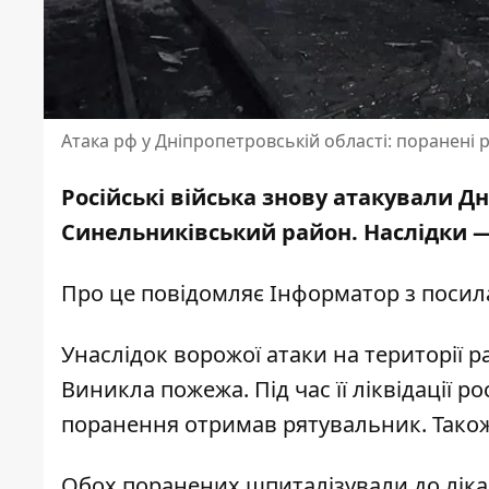
Атака рф у Дніпропетровській області: поранені 
Російські війська знову атакували Д
Синельниківський район. Наслідки 
Про це повідомляє Інформатор з поси
Унаслідок ворожої атаки на території 
Виникла пожежа. Під час її ліквідації р
поранення отримав рятувальник. Також
Обох поранених шпиталізували до ліка