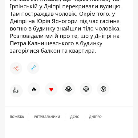
Ірпінській у Дніпрі перекривали вулицю
.
Там постраждав чоловік. Окрім того, у
Дніпрі на Юрія Ясногори під час гасіння
вогню в будинку
знайшли тіло чоловіка
.
Розповідали ми й про те, що у Дніпрі на
Петра Калнишевського
в будинку
загорілися балкон та квартира
.
♥
🔥
😭
😆
😡
👍
ПОЖЕЖА
РЯТУВАЛЬНИКИ
ДСНС
ДНІПРО