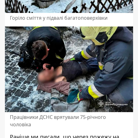
Горіло сміття у підвалі багатоповерхівки
Працівники ДСНС врятували 75-річного
чоловіка
Раніше ми писали, що через пожежу
на