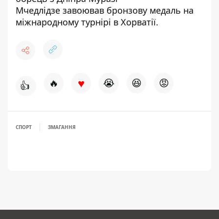
Мчедлідзе
завоював бронзову медаль на
міжнародному турнірі
в Хорватії.
♥
🔥
😭
😆
😡
👍
СПОРТ
ЗМАГАННЯ