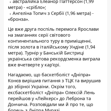
австралійка Елеанор Паттерсон (1,99
метра) - «срібло»;
Ангеліна Топич з Сербії (1,96 метра) -
«бронза».
Це вже друга поспіль перемога Ярослави
на змаганнях серії світового
континентального туру в приміщенні,
після золота в італійському Ундіне (1,94
метра). Турнір у Банській Бистриці
українська світова рекордсменка виграла
вже вчетверте у кар'єрі.
Нагадаємо, що
баскетболіст «Дніпра»
Конєв
вирішив питання з ТЦК та вирушив
до збірної України
. Окрім того,
ексбаскетболіст «Дніпра»
Олексій Лень
перейшов у «Лейкерс»
до Леброна та
Дончича. Розповідали ми й про те, що
борець з Дніпра Муразі