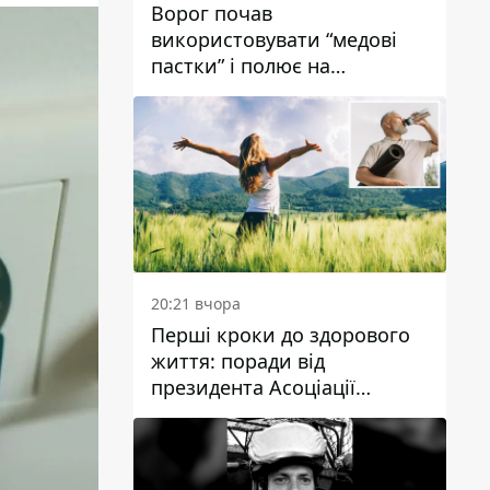
Ворог почав
використовувати “медові
пастки” і полює на
українських військових
20:21 вчора
Перші кроки до здорового
життя: поради від
президента Асоціації
дієтологів України