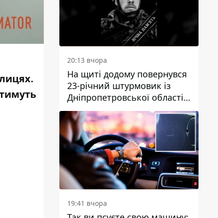
20:13 вчора
На щиті додому повернувся
улицях.
23-річний штурмовик із
атимуть
Дніпропетровської області
Богдан Бескровний
19:41 вчора
Так ви псуєте свою машину: