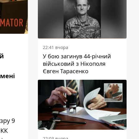
22:41 вчора
ий
У бою загинув 44-річний
військовий з Нікополя
Євген Тарасенко
імені
озру
9
 КК
22:03 вчора