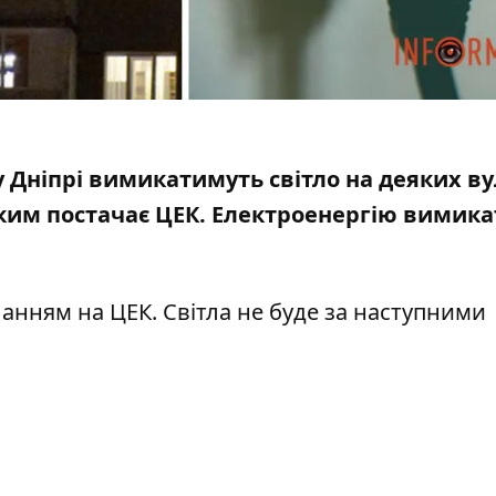
 у Дніпрі вимикатимуть світло на деяких в
яким постачає ЦЕК. Електроенергію вимик
иланням
на ЦЕК
.
Світла не буде за наступними