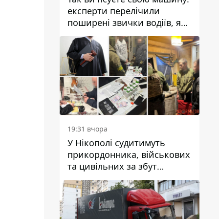
експерти перелічили
поширені звички водіїв, які
насправді шкодять
автомобілю
19:31 вчора
У Нікополі судитимуть
прикордонника, військових
та цивільних за збут
психотропів