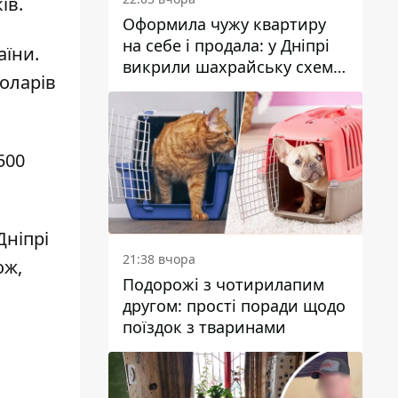
ків.
Оформила чужу квартиру
на себе і продала: у Дніпрі
аїни.
викрили шахрайську схему
оларів
з нерухомістю
500
Дніпрі
21:38 вчора
ож,
Подорожі з чотирилапим
другом: прості поради щодо
поїздок з тваринами