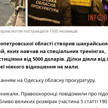
храїв могли постраждати 1500 іноземців
ропетровської області створив шахрайськ
ей, яких навчав
на спеціальних тренінгах,
тиціями від 5000 доларів. Ділки діяли від 
 неї ніякого відношення не мали.
иланням на
Одеську обласну прокуратуру
.
зникали. Правоохоронці повідомили про під
ливо великих розмірах (частина 5 статті 190