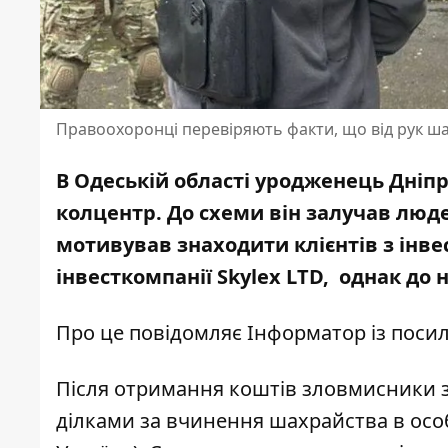
Правоохоронці перевіряють факти, що від рук ша
В Одеській області уродженець Дніп
колцентр. До схеми він залучав люд
мотивував знаходити клієнтів з інвес
інвесткомпанії Skylex LTD, однак до
Про це повідомляє Інформатор із пос
Після отримання коштів зловмисники 
ділками за вчинення шахрайства в особ