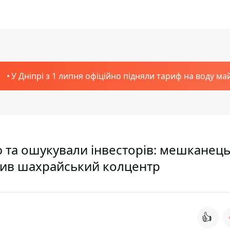
У Дніпрі з 1 липня офіційно підняли тариф на воду ма
 та ошукували інвесторів: мешканец
рив шахрайський колцентр
👍