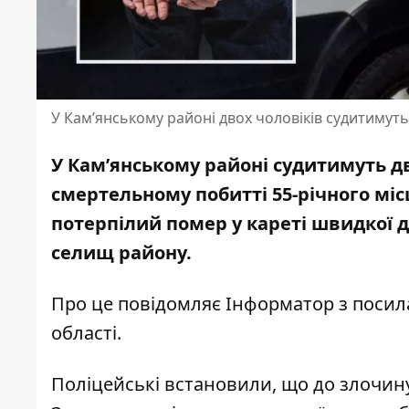
У Кам’янському районі двох чоловіків судитимут
У Кам’янському районі судитимуть д
смертельному побитті 55-річного міс
потерпілий помер у кареті швидкої д
селищ району.
Про це повідомляє Інформатор з поси
області.
Поліцейські встановили, що до злочину 