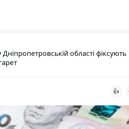
у Дніпропетровській області фіксують
гарет
👍