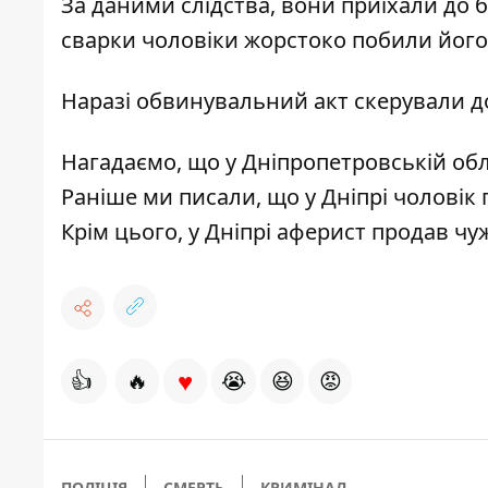
За даними слідства, вони приїхали до б
сварки чоловіки жорстоко побили його 
Наразі обвинувальний акт скерували до
Нагадаємо, що
у Дніпропетровській обл
Раніше ми писали, що
у Дніпрі чоловік
Крім цього,
у Дніпрі аферист продав ч
♥
👍
🔥
😭
😆
😡
ПОЛІЦІЯ
СМЕРТЬ
КРИМІНАЛ