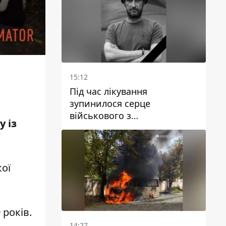
15:12
Під час лікування
зупинилося серце
військового з
 із
Дніпропетровської області
Ростислава Лупашка
кої
 років.
14:27