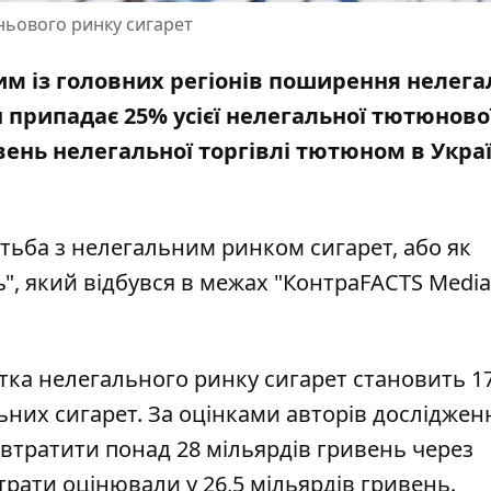
ньового ринку сигарет
им із головних регіонів поширення нелег
н припадає 25% усієї нелегальної тютюново
Рівень нелегальної торгівлі тютюном в Украї
отьба з нелегальним ринком сигарет, або як
ь", який відбувся в межах "КонтраFACTS Media
стка нелегального ринку сигарет становить 1
ьних сигарет. За оцінками авторів досліджен
втратити понад 28 мільярдів гривень через
трати оцінювали у 26,5 мільярдів гривень.