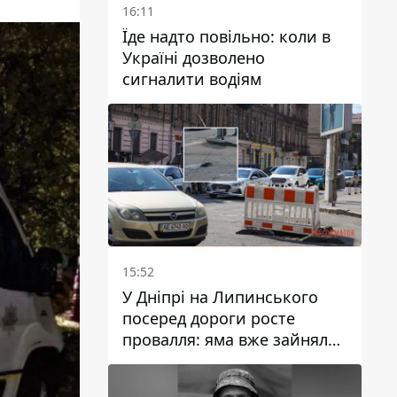
16:11
Їде надто повільно: коли в
Україні дозволено
сигналити водіям
15:52
У Дніпрі на Липинського
посеред дороги росте
провалля: яма вже зайняла
смугу руху