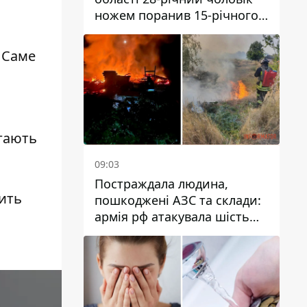
ножем поранив 15-річного
хлопця
 Саме
ягають
09:03
Постраждала людина,
ить
пошкоджені АЗС та склади:
армія рф атакувала шість
районів Дніпропетровської
області