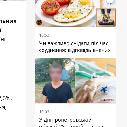
альних
ї
10:53
ні
Чи важливо снідати під час
схуднення: відповідь вчених
7,6%.
ня,
10:03
У Дніпропетровській
області 28-річний чоловік