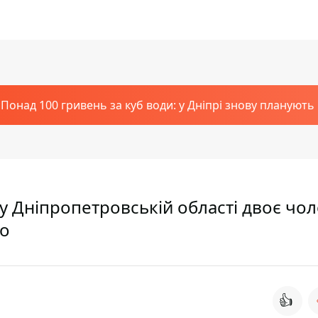
Понад 100 гривень за куб води: у Дніпрі знову планують
 у Дніпропетровській області двоє чол
го
👍