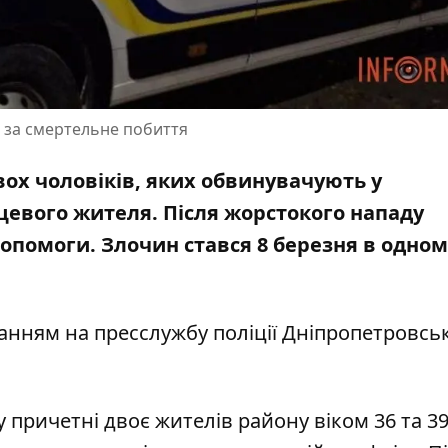
ь за смертельне побиття
вох чоловіків, яких обвинувачують у
цевого жителя. Після жорстокого нападу
опомоги. Злочин стався 8 березня в одному
ланням на
пресслужбу
поліції Дніпропетровсь
причетні двоє жителів району віком 36 та 39