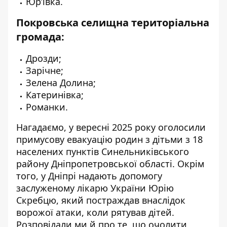
Юрʼївка.
Покровська селищна територіальна
громада:
Дрозди;
Зарічне;
Зелена Долина;
Катеринівка;
Романки.
Нагадаємо, у вересні 2025 року
оголосили
примусову евакуацію родин з дітьми
з 18
населених пунктів Синельниківського
району Дніпропетровської області. Окрім
того, у Дніпрі
надають допомогу
заслуженому лікарю України Юрію
Скребцю
, який постраждав внаслідок
ворожої атаки, коли рятував дітей.
Розповідали ми й про те, що
очолити