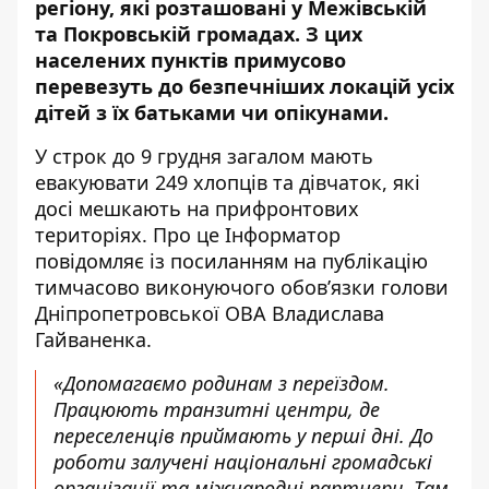
регіону, які розташовані у Межівській
та Покровській громадах. З цих
населених пунктів примусово
перевезуть до безпечніших локацій усіх
дітей з їх батьками чи опікунами.
У строк до 9 грудня загалом мають
евакуювати 249 хлопців та дівчаток, які
досі мешкають на прифронтових
територіях. Про це Інформатор
повідомляє із посиланням на
публікацію
тимчасово виконуючого обов’язки голови
Дніпропетровської ОВА
Владислава
Гайваненка.
«Допомагаємо родинам з переїздом.
Працюють транзитні центри, де
переселенців приймають у перші дні. До
роботи залучені національні громадські
організації та міжнародні партнери. Там