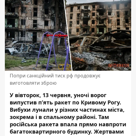
Попри санкційний тиск рф продовжує
виготовляти зброю
У вівторок, 13 червня, уночі ворог
випустив п’ять ракет по Кривому Рогу.
Вибухи лунали у різних частинах міста,
зокрема і в спальному районі. Там
російська ракета впала прямо
навпроти
багатоквартирного будинку
. Жертвами