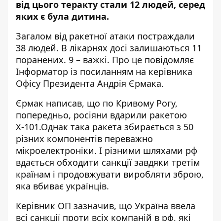
від цього теракту стали 12 людей, серед
яких є була дитина.
Загалом від ракетної атаки постраждали
38 людей. В лікарнях досі залишаються 11
поранених. 9 – важкі. Про це повідомляє
Інформатор із посиланням на
керівника
Офісу Президента Андрія Єрмака
.
Єрмак написав, що по Кривому Рогу,
попередньо, росіяни вдарили ракетою
Х-101.Однак така ракета збирається з 50
різних компонентів переважно
мікроелектроніки. І різними шляхами рф
вдається обходити санкції завдяки третім
країнам і продовжувати виробляти зброю,
яка вбиває українців.
Керівник ОП зазначив, що Україна ввела
всі санкції проти всіх компаній в рф, які