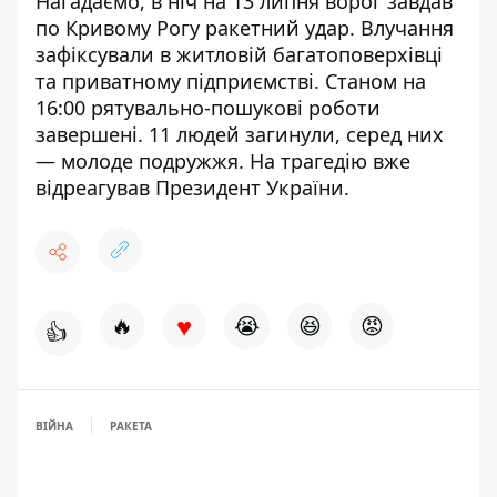
Нагадаємо, в ніч на 13 липня ворог завдав
по
Кривому Рогу ракетний удар
. Влучання
зафіксували в житловій багатоповерхівці
та приватному підприємстві. Станом на
16:00 рятувально-пошукові роботи
завершені. 11 людей загинули, серед них
—
молоде подружжя.
На трагедію вже
відреагував Президент України
.
♥
🔥
😭
😆
😡
👍
ВІЙНА
РАКЕТА