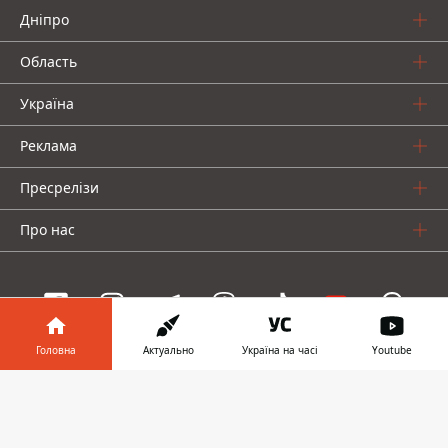
Дніпро
Область
Україна
Реклама
Пресрелізи
Про нас
Головна
Актуально
Україна на часі
Youtube
Інформатор проекти
Інформатор у
Завантажити
Інформатор Україна
Інформатор Київ
Інформатор Авто
телефоні
👉