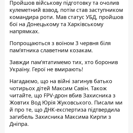
Пройшов військову підготовку та очолив
кулеметний взвод, потім став заступником
командира роти. Мав статус УБД, пройшов
бої на Донецькому та Харківському
напрямках.
Попрощаються з воїном 3 червня біля
пам’ятника славетним козакам.
Завжди пам'ятатимемо тих, хто боронив
Україну. Герої не вмирають!
Нагадаємо, що
на війні загинув батько
чотирьох дітей
Максим Савін. Також
читайте, що
FPV-дрон вбив Захисника з
Жовтих Вод
Юрія Жуковського. Писали ми
й про те, що
ДНК-експертиза підтвердила
загибель Захисника Максима Кирпи
з
Дніпра.