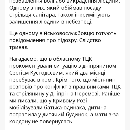
позбавлення волі або викрадення людини.
Одному з них, який обіймав посаду
стрільця-санітара, також інкримінують
залишення людини в небезпеці.
Ще одному військовослужбовцю готують
повідомлення про підозру. Слідство
триває.
Нагадаємо, що в обласному ТЦК
прокоментували ситуацію з дніпрянином
Сергієм Кустодєєвим, який два місяці
перебуває в комі
.
Крім того, що
містянин
розповів про конфлікт з працівниками ТЦК
та стрілянину у Дніпрі на Перемозі
. Раніше
ми писали, що
у Кривому Розі
мобілізували батька-одинака, дитина
потрапила у дитячий будинок, а мати з-за
кордону не повернулась
.