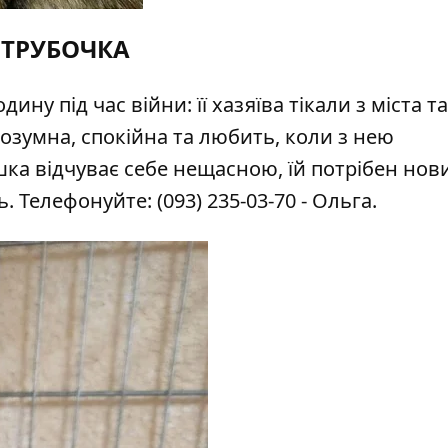
ТРУБОЧКА
ну під час війни: її хазяїва тікали з міста та
зумна, спокійна та любить, коли з нею
ка відчуває себе нещасною, їй потрібен нов
ть. Телефонуйте:
(093) 235-03-70
- Ольга.