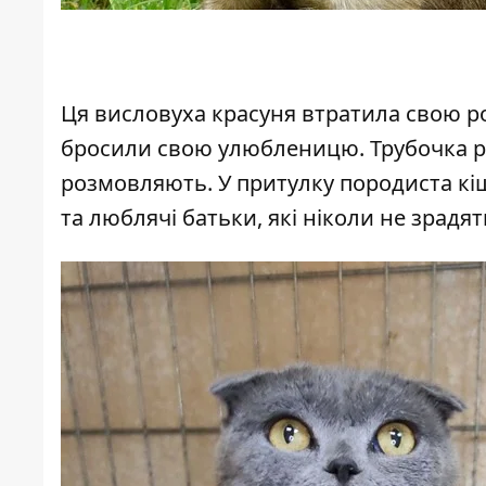
Ця висловуха красуня втратила свою роди
бросили свою улюбленицю. Трубочка ро
розмовляють. У притулку породиста кіш
та люблячі батьки, які ніколи не зрадя