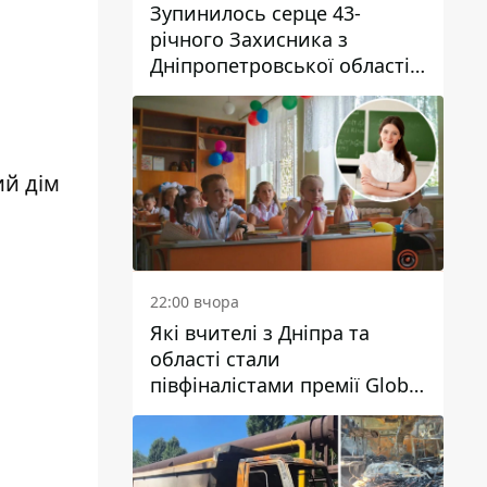
Зупинилось серце 43-
річного Захисника з
Дніпропетровської області
Євгена Зінченка
ий дім
22:00 вчора
Які вчителі з Дніпра та
області стали
півфіналістами премії Global
Teacher Prize Ukraine 2026