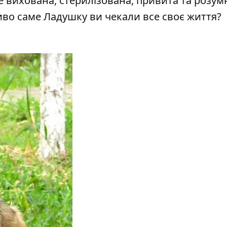
 вихована, стерилізована, привита та розум
иво саме Ладушку ви чекали все своє життя?