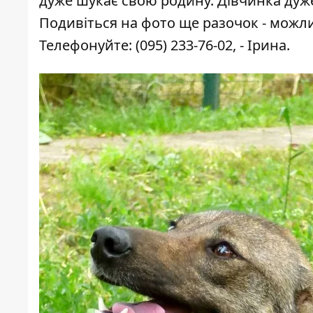
дуже шукає свою родину. Дівчинка дуже
Подивіться на фото ще разочок - можл
Телефонуйте:
(095) 233-76-02
, - Ірина.