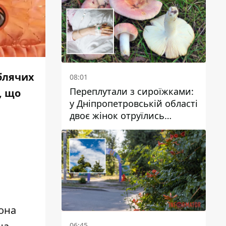
блячих
08:01
Переплутали з сироїжками:
, що
у Дніпропетровській області
двоє жінок отруїлись
грибами
вона
06:45