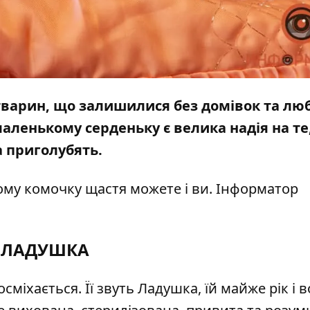
тварин, що залишилися без домівок та лю
маленькому серденьку є велика надія на те
а приголубять.
му комочку щастя можете і ви. Інформатор
ЛАДУШКА
міхається. Її звуть Ладушка, їй майже рік і 