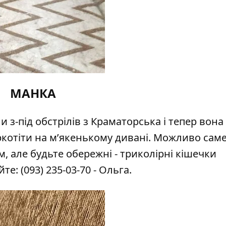
МАНКА
 з-під обстрілів з Краматорська і тепер вона
ркотіти на м’якенькому дивані. Можливо саме
 але будьте обережні - триколірні кішечки
йте:
(093) 235-03-70
- Ольга.