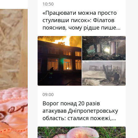
10:50
«Працювати можна просто
стуливши писок»: Філатов
пояснив, чому рідше пише у
соцмережах та
розкритикував медійність
чиновників
09:00
Ворог понад 20 разів
атакував Дніпропетровську
область: сталися пожежі,
постраждали будинки,
інфраструктура та авто