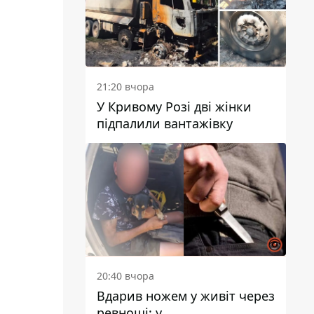
21:20 вчора
У Кривому Розі дві жінки
підпалили вантажівку
20:40 вчора
Вдарив ножем у живіт через
ревнощі: у