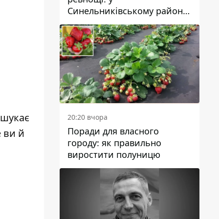
Синельниківському районі
затримали 49-річного
чоловіка за вбивство
 шукає
20:20 вчора
Поради для власного
 ви й
городу: як правильно
виростити полуницю