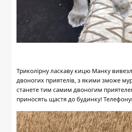
Триколірну ласкаву кицю Манку вивезли
двоногих приятелів, з якими зможе му
станете тим самим двоногим приятелем,
приносять щастя до будинку! Телефону