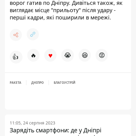
ворог гатив по Дніпру
. Дивіться також,
як
виглядає місце "прильоту" після удару -
перші кадри, які поширили в мережі
.
♥
🔥
😭
😆
😡
👍
РАКЕТА
ДНІПРО
БЛАГОУСТРІЙ
11:05, 24 серпня 2023
Зарядіть смартфони: де у Дніпрі