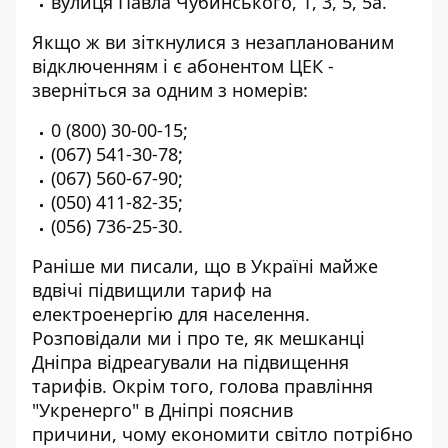
вулиця Павла Чубинського, 1, 3, 5, 5а.
Якщо ж ви зіткнулися з незапланованим
відключенням і є абонентом ЦЕК -
зверніться за одним з номерів:
0 (800) 30-00-15
;
(067) 541-30-78
;
(067) 560-67-90
;
(050) 411-82-35
;
(056) 736-25-30
.
Раніше ми писали, що в Україні майже
вдвічі
підвищили тариф на
електроенергію
для населення.
Розповідали ми і про те,
як мешканці
Дніпра відреагували
на підвищення
тарифів. Окрім того, голова правління
"Укренерго" в Дніпрі пояснив
причини,
чому економити світло потрібно