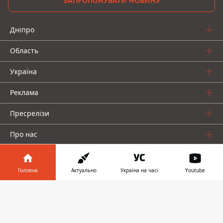
ЗАПРОПОНУВАТИ НОВИНУ
Дніпро
Область
Україна
Реклама
Пресрелізи
Про нас
Головна
Актуально
Україна на часі
Youtube
Інформатор у
Завантажити
телефоні
👉
Інформатор проекти
Інформатор Україна
Інформатор Київ
Інформатор Авто