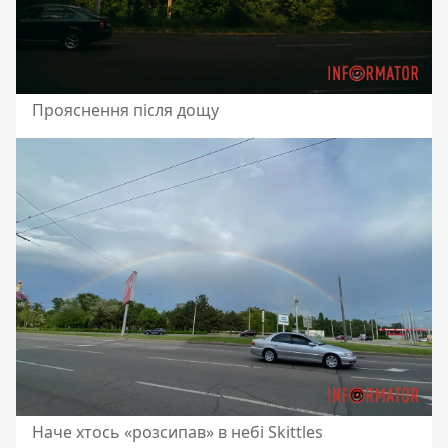
Прояснення після дощу
Наче хтось «розсипав» в небі Skittles