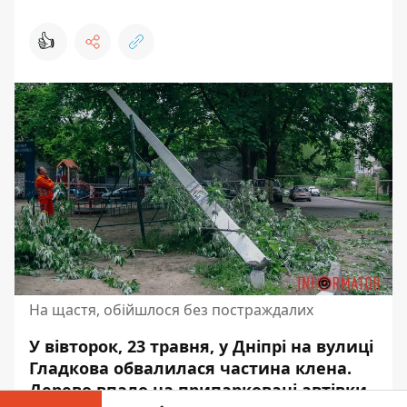
👍
На щастя, обійшлося без постраждалих
У вівторок, 23 травня, у Дніпрі на вулиці
Гладкова обвалилася частина клена.
Дерево впало на припарковані автівки