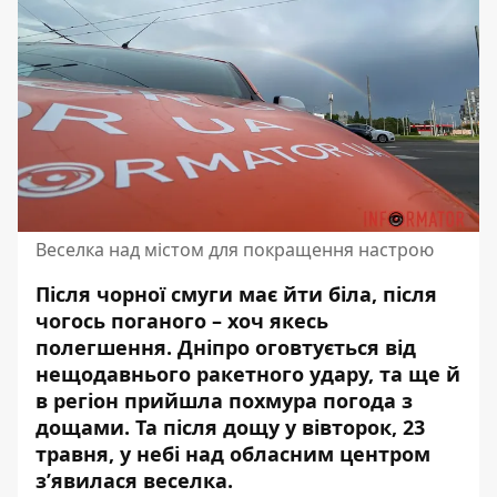
Веселка над містом для покращення настрою
Після чорної смуги має йти біла, після
чогось поганого – хоч якесь
полегшення. Дніпро оговтується від
нещодавнього ракетного удару, та ще й
в регіон прийшла похмура погода з
дощами. Та
після дощу у вівторок, 23
травня
, у небі над обласним центром
з’явилася веселка.