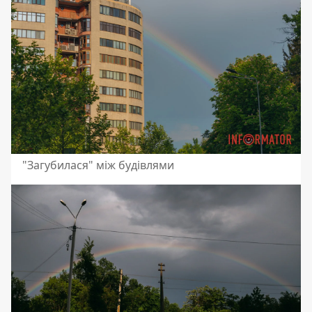
"Загубилася" між будівлями