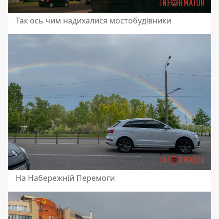
Так ось чим надихалися мостобудівники
На Набережній Перемоги