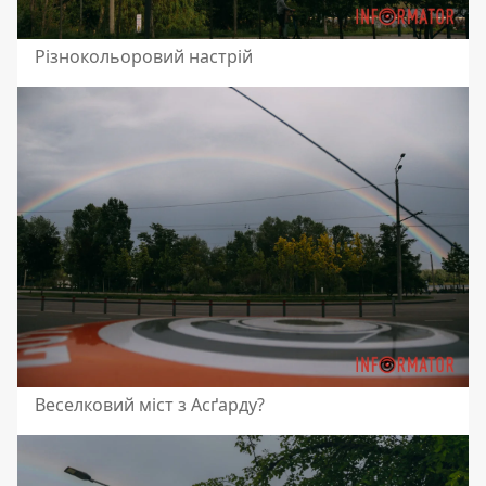
Різнокольоровий настрій
Веселковий міст з Асґарду?