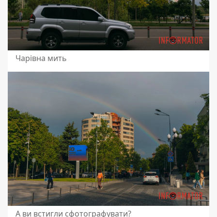
Чарівна мить
А ви встигли сфотографувати?