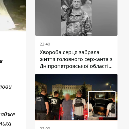
22:40
Хвороба серця забрала
життя головного сержанта з
х
Дніпропетровської області
Юрія Свистуна
олови
 майже
лька
22:00