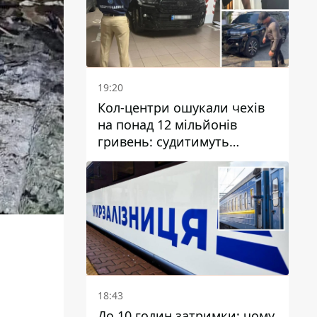
19:20
Кол-центри ошукали чехів
на понад 12 мільйонів
гривень: судитимуть
дніпрянина, який
організував
транснаціональну злочинну
організацію
18:43
До 10 годин затримки: чому