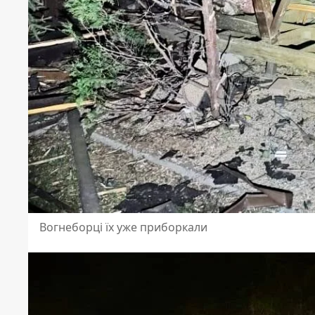
Вогнеборці їх уже приборкали