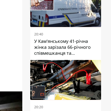
20:40
У Кам'янському 41-річна
жінка зарізала 66-річного
співмешканця та
намагалась обманути
поліцейських
20:20