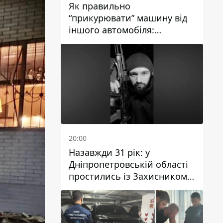
Як правильно
“прикурювати” машину від
іншого автомобіля:
інструкція для водіїв
20:00
Назавжди 31 рік: у
Дніпропетровській області
простились із Захисником
Олександром Рєпіним