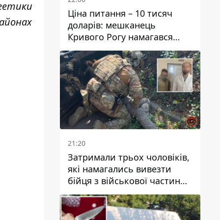
ргетики
Ціна питання – 10 тисяч
районах
доларів: мешканець
Кривого Рогу намагався
переправити чоловіка до
Словаччини
21:20
Затримали трьох чоловіків,
які намагались вивезти
бійця з військової частини
до Дніпра за 7 тисяч
доларів: серед них був лікар