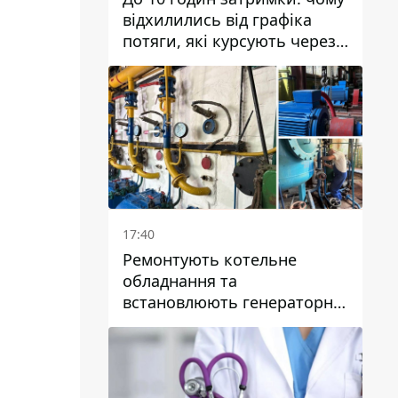
відхилились від графіка
потяги, які курсують через
Дніпро та область
17:40
Ремонтують котельне
обладнання та
встановлюють генераторні
установки: як у Дніпрі
готуються до
опалювального сезону