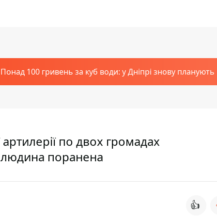
Понад 100 гривень за куб води: у Дніпрі знову планують
ї артилерії по двох громадах
а людина поранена
👍