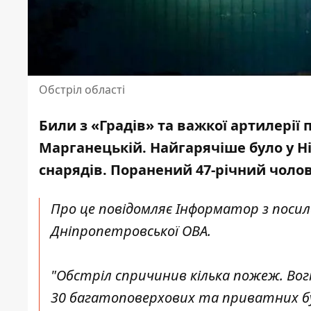
Обстріл області
Били з «Градів» та важкої артилерії 
Марганецькій. Найгарячіше було у Ні
снарядів
. Поранений 47-річний чолов
Про це повідомляє Інформатор з
поси
Дніпропетровської ОВА.
"Обстріл спричинив кілька пожеж. Вогн
30 багатоповерхових та приватних буд