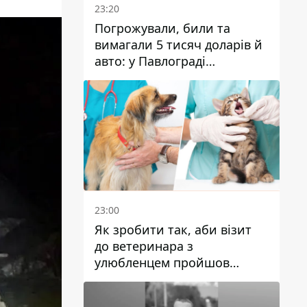
23:20
Погрожували, били та
вимагали 5 тисяч доларів й
авто: у Павлограді
затримали двох чоловіків
23:00
Як зробити так, аби візит
до ветеринара з
улюбленцем пройшов
спокійно: прості поради