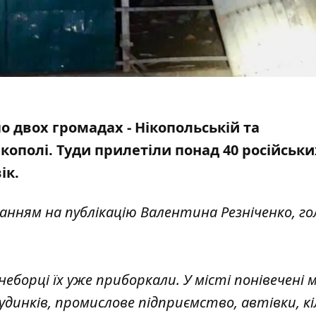
по двох громадах - Нікопольській та
кополі. Туди прилетіли понад 40 російськи
ік.
ланням
на публікацію Валентина Резніченко, г
еборці їх уже приборкали. У місті понівечені
инків, промислове підприємство, автівки, кі