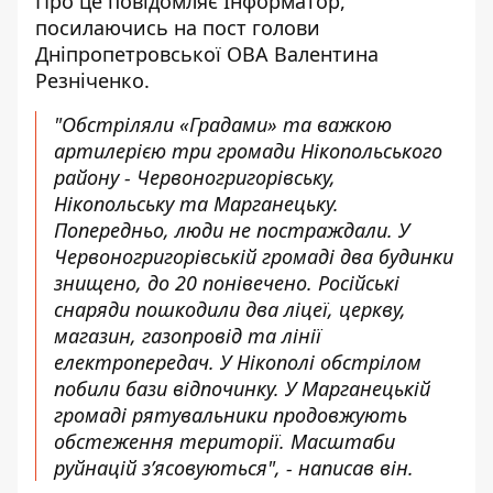
Про це повідомляє Інформатор,
посилаючись на
пост
голови
Дніпропетровської ОВА Валентина
Резніченко.
"Обстріляли «Градами» та важкою
артилерією три громади Нікопольського
району - Червоногригорівську,
Нікопольську та Марганецьку.
Попередньо, люди не постраждали. У
Червоногригорівській громаді два будинки
знищено, до 20 понівечено. Російські
снаряди пошкодили два ліцеї, церкву,
магазин, газопровід та лінії
електропередач. У Нікополі обстрілом
побили бази відпочинку. У Марганецькій
громаді рятувальники продовжують
обстеження території. Масштаби
руйнацій з’ясовуються", - написав він.