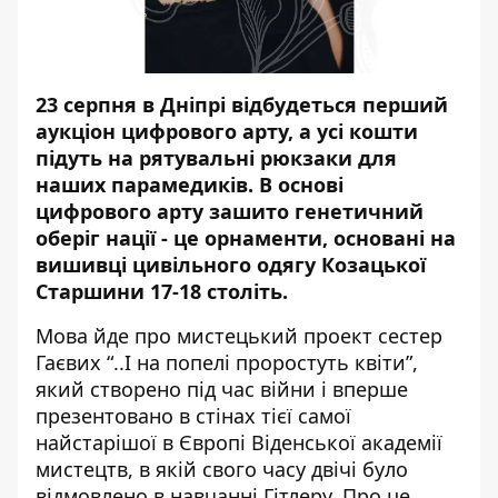
23 серпня в Дніпрі відбудеться перший
аукціон цифрового арту, а усі кошти
підуть на рятувальні рюкзаки для
наших парамедиків. В основі
цифрового арту зашито генетичний
оберіг нації - це орнаменти, основані на
вишивці цивільного одягу Козацької
Старшини 17-18 століть.
Мова йде про мистецький проект сестер
Гаєвих “..І на попелі проростуть квіти”,
який створено під час війни і вперше
презентовано в стінах тієї самої
найстарішої в Європі Віденської академії
мистецтв, в якій свого часу двічі було
відмовлено в навчанні Гітлеру. Про це