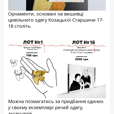
Орнаменти, основані на вишивці
цивільного одягу Козацької Старшини 17-
18 століть
Можна позмагатись за придбання єдиних
у своєму екземплярі речей одягу,
аксесуарів