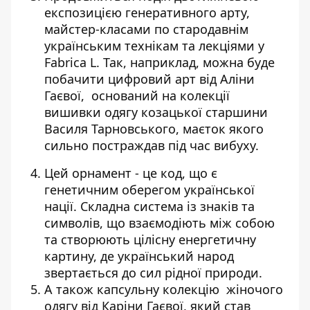
експозицією генеративного арту,
майстер-класами по стародавнім
українським технікам та лекціями у
Fabrica L. Так, наприклад, можна буде
побачити цифровий арт від Аліни
Гаєвої, оснований на колекції
вишивки одягу козацької старшини
Василя Тарновського, маєток якого
сильно постраждав під час вибуху.
Цей орнамент - це код, що є
генетичним оберегом української
нації. Складна система із знаків та
символів, що взаємодіють між собою
та створюють цілісну енергетичну
картину, де український народ
звертається до сил рідної природи.
А також капсульну колекцію жіночого
одягу від Каріни Гаєвої, який став