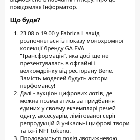
повідомляє
Інформатор
.
Що буде?
23.08 о 19.00 у Fabrica L захід
розпочнеться із показу монохромної
колекції бренду GA.EVA
“Трансформація”, яка досі ще не
презентувалась в офлайні і
велкомдрінку від ресторану Bene.
Замість моделей будуть актори
перфомансу!
Далі - аукціон цифрових лотів, де
можна позмагатись за придбання
єдиних у своєму екземплярі речей
одягу, аксесуарів, лімітованої серії
репродукцій й унікальні цифрові твори
та їхні NFT tokenu.
Продовжиться подія двотижневою