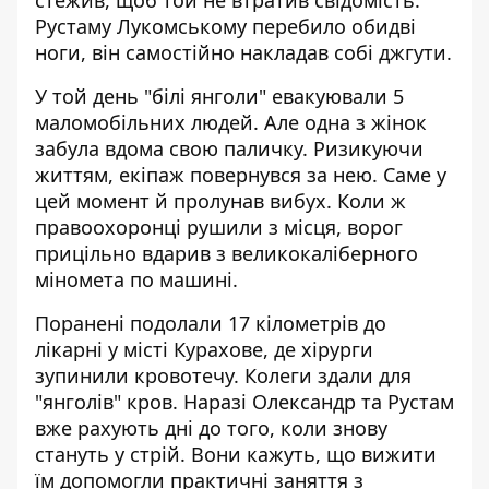
стежив, щоб той не втратив свідомість.
Рустаму Лукомському перебило обидві
ноги, він самостійно накладав собі джгути.
У той день "білі янголи" евакуювали 5
маломобільних людей. Але одна з жінок
забула вдома свою паличку. Ризикуючи
життям, екіпаж повернувся за нею. Саме у
цей момент й пролунав вибух. Коли ж
правоохоронці рушили з місця, ворог
прицільно вдарив з великокаліберного
міномета по машині.
Поранені подолали 17 кілометрів до
лікарні у місті Курахове, де хірурги
зупинили кровотечу. Колеги здали для
"янголів" кров. Наразі Олександр та Рустам
вже рахують дні до того, коли знову
стануть у стрій. Вони кажуть, що вижити
їм допомогли практичні заняття з