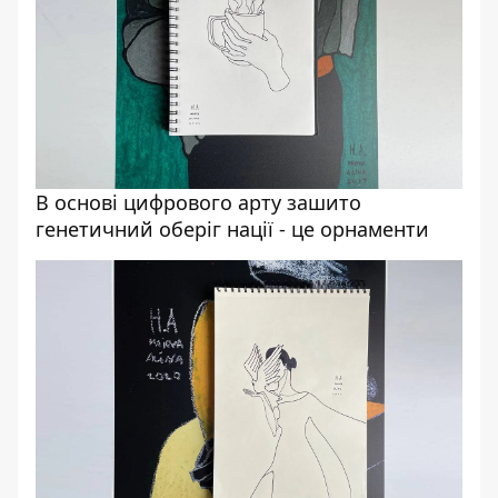
В основі цифрового арту зашито
генетичний оберіг нації - це орнаменти