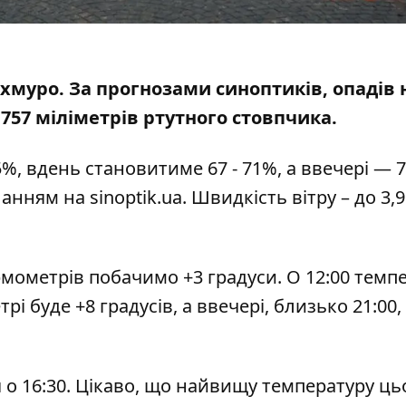
похмуро. За прогнозами синоптиків, опадів 
757 міліметрів ртутного стовпчика.
5%, вдень становитиме 67 - 71%, а ввечері — 7
иланням на
sinoptik.ua
. Швидкість вітру – до 3,
ермометрів побачимо +3 градуси. О 12:00 темп
рі буде +8 градусів, а ввечері, близько 21:00,
ся о 16:30. Цікаво, що найвищу температуру ць