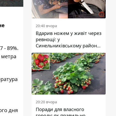
не
20:40 вчора
Вдарив ножем у живіт через
ревнощі: у
Синельниківському районі
7 - 89%.
затримали 49-річного
9 метра
чоловіка за вбивство
ература
20:20 вчора
Поради для власного
ого дня
городу: як правильно