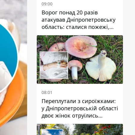
09:00
Ворог понад 20 разів
атакував Дніпропетровську
область: сталися пожежі,
постраждали будинки,
інфраструктура та авто
08:01
Переплутали з сироїжками:
у Дніпропетровській області
двоє жінок отруїлись
грибами