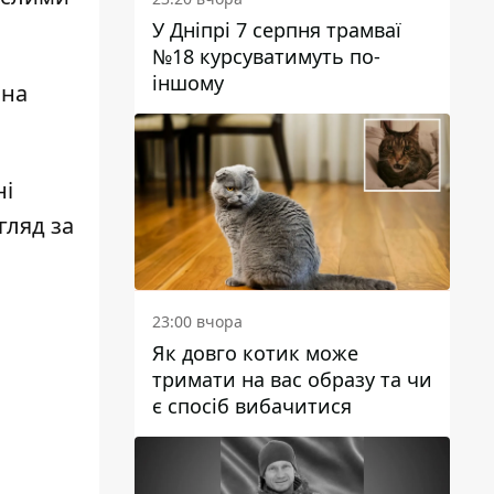
У Дніпрі 7 серпня трамваї
№18 курсуватимуть по-
іншому
 на
ні
гляд за
23:00 вчора
Як довго котик може
тримати на вас образу та чи
є спосіб вибачитися