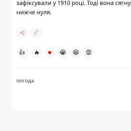
зафіксували у 1910 році. Тоді вона сягн
нижче нуля.
♥
👍
🔥
😭
😆
😡
ПОГОДА