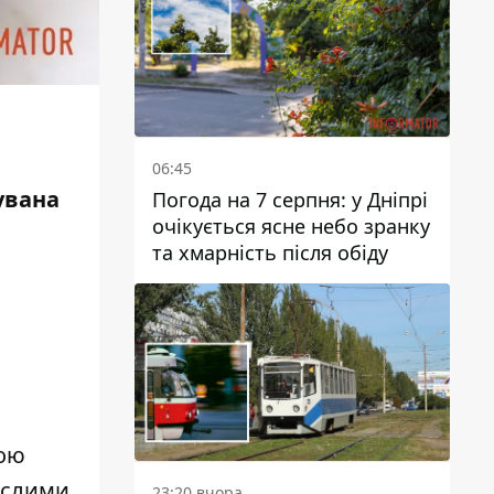
06:45
увана
Погода на 7 серпня: у Дніпрі
очікується ясне небо зранку
та хмарність після обіду
ною
ослими
23:20 вчора