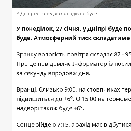
У Дніпрі у понеділок опадів не буде
У понеділок, 27 січня, у Дніпрі буде 
буде. Атмосферний тиск складатиме 
Зранку вологість повітря складає 87 - 9
Про це повідомляє Інформатор із пос
за секунду впродовж дня.
Вранці, близько 9:00, на стовпчиках т
підвищиться до +6°. О 15:00 на термомет
надворі також буде +6°.
Сонце зійде о 7:15, а захід має відбути