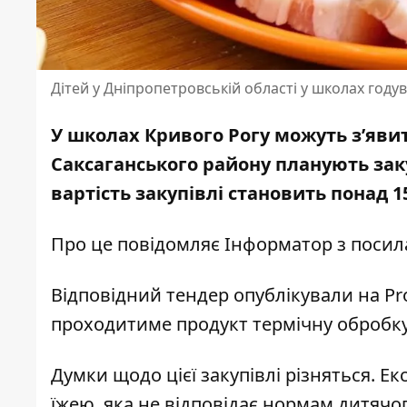
Дітей у Дніпропетровській області у школах год
У школах Кривого Рогу можуть з’явит
Саксаганського району планують заку
вартість закупівлі становить понад 1
Про це повідомляє Інформатор з поси
Відповідний тендер опублікували на Pro
проходитиме продукт термічну обробк
Думки щодо цієї закупівлі різняться. 
їжею, яка не відповідає нормам дитячо