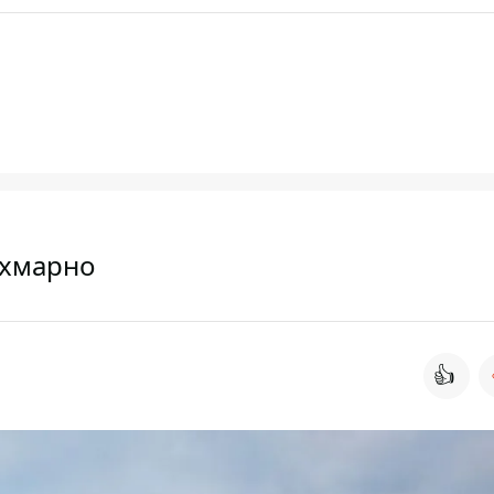
е хмарно
👍