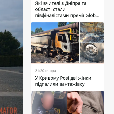
Які вчителі з Дніпра та
області стали
півфіналістами премії Global
Teacher Prize Ukraine 2026
21:20 вчора
У Кривому Розі дві жінки
підпалили вантажівку