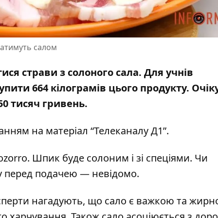
уватимуть салом
ися страви з солоного сала. Для учнів
пити 664 кілограмів цього продукту. Очік
50 тисяч гривень.
ланням на
матеріал “Телеканалу Д1”
.
zorro. Шпик буде солоним і зі спеціями. Чи
у перед подачею — невідомо.
Експерти нагадують, що сало є важкою та жир
го харчування. Також сало асоціюється з дор