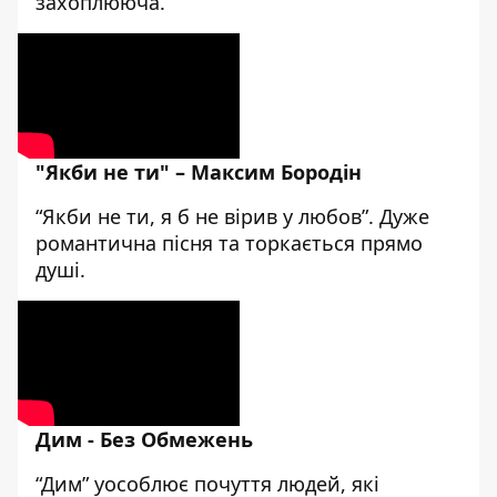
захоплююча.
"Якби не ти" – Максим Бородін
“Якби не ти, я б не вірив у любов”. Дуже
романтична пісня та торкається прямо
душі.
Дим - Без Обмежень
“Дим” уособлює почуття людей, які