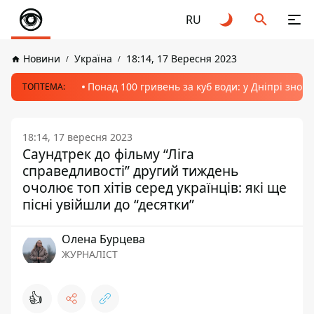
RU
Новини
Україна
18:14, 17 Вересня 2023
Понад 100 гривень за куб води: у Дніпрі знов
ТОПТЕМА:
18:14, 17 вересня 2023
Саундтрек до фільму “Ліга
справедливості” другий тиждень
очолює топ хітів серед українців: які ще
пісні увійшли до “десятки”
Олена Бурцева
ЖУРНАЛІСТ
👍