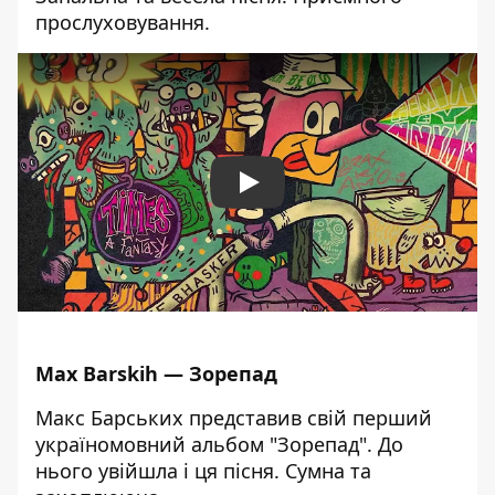
прослуховування.
Play
Max Barskih — Зорепад
Макс Барських представив свій перший
україномовний альбом "Зорепад". До
нього увійшла і ця пісня. Сумна та