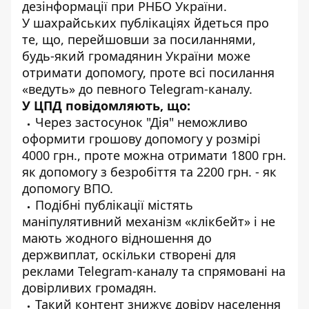
дезінформації при РНБО України.
У шахрайських публікаціях йдеться про
те, що, перейшовши за посиланнями,
будь-який громадянин України може
отримати допомогу, проте всі посилання
«ведуть» до певного Telegram-каналу.
У ЦПД повідомляють, що:
Через застосунок "Дія" неможливо
оформити грошову допомогу у розмірі
4000 грн., проте можна отримати 1800 грн.
як допомогу з безробіття та 2200 грн. - як
допомогу ВПО.
Подібні публікації містять
маніпулятивний механізм «клікбейт» і не
мають жодного відношення до
держвиплат, оскільки створені для
реклами Telegram-каналу та спрямовані на
довірливих громадян.
Такий контент знижує довіру населення