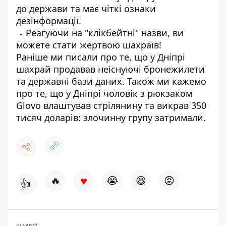
до держави та має чіткі ознаки
дезінформації.
Реагуючи на "клікбейтні" назви, ви
можете стати жертвою шахраїв!
Раніше ми писали про те, що у
Дніпрі
шахрай продавав неіснуючі бронежилети
та державні бази даних.
Також ми кажемо
про те, що
у Дніпрі чоловік з рюкзаком
Glovo влаштував стрілянину та викрав 350
тисяч доларів: злочинну групу затримали.
♥
🔥
😭
😆
😡
👍