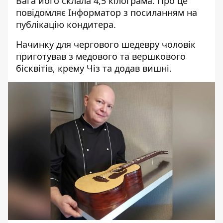
Вага його склала 4,5 кілограма. Про це
повідомляє Інформатор з
посиланням на
публікацію кондитера
.
Начинку для чергового шедевру чоловік
приготував з медового та вершкового
бісквітів, крему Чіз та додав вишні.