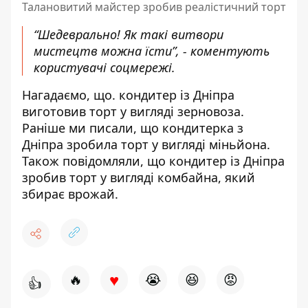
Талановитий майстер зробив реалістичний торт
“Шедеврально! Як такі витвори
мистецтв можна їсти”, - коментують
користувачі соцмережі.
Нагадаємо, що. кондитер із Дніпра
виготовив торт у вигляді зерновоза
.
Раніше ми писали, що кондитерка з
Дніпра
зробила торт у вигляді міньйона
.
Також повідомляли, що кондитер із Дніпра
зробив торт у
вигляді комбайна, який
збирає врожай
.
♥
🔥
😭
😆
😡
👍