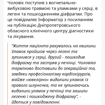
Чоловік поступив з вогнепально-
вибуховою травмою та уламками у серці, в
легені та пошкодженням діафрагми. Про
це повідомляє Інформатор з посиланням
на
публікацію Дніпропетровського
обласного клінічного центру діагностики
та лікування
.
“Життя пацієнта рахувалось на хвилини.
Уламок пройшов через легені та
зупинився у серці, другий - пошкодив
діафрагму та застряв у печінці. Чоловіка
терміново доставили до операційної та,
завдяки професіоналізму кардіохірургів,
майже «ювелірно» видалили уламок із
правого шлуночка, та не зупиняючись
видалили уламок у печінці та зашили
легеню і пошкоджену діафрагму”, -
йдеться у повідомленні.