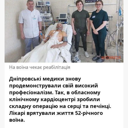
На воїна чекає реабілітація
Дніпровські медики знову
продемонстрували свій високий
професіоналізм. Так,
в обласному
клінічному кардіоцентрі зробили
складну операцію на серці та печінц
і.
Лікарі врятували життя 52-річного
воїна.