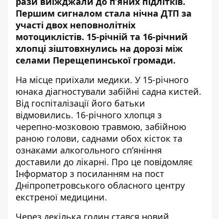
рази виїжджали до п’яних підлітків.
Першим сигналом стала нічна ДТП за
участі двох неповнолітніх
мотоциклістів. 15-річній та 16-річний
хлопці зіштовхнулись на дорозі між
селами Перещепинської громади.
На місце приїхали медики. У 15-річного
юнака діагностували забійні садна кистей.
Від госпіталізації його батьки
відмовились. 16-річного хлопця з
черепно-мозковою травмою, забійною
раною голови, саднами обох кісток та
ознаками алкогольного сп’яніння
доставили до лікарні. Про це повідомляє
Інформатор з посиланням на
пост
Дніпропетровського обласного центру
екстреної медицини
.
Через декілька годин стався новий